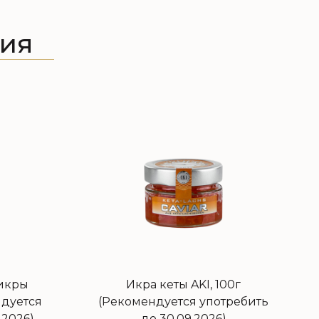
ия
 икры
Икра кеты AKI, 100г
ндуется
(Рекомендуется употребить
.2026)
до 30.09.2026)