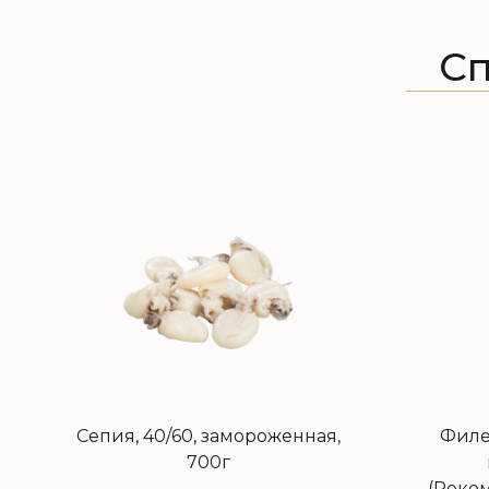
С
Сепия, 40/60, замороженная,
Филе
700г
(Реко