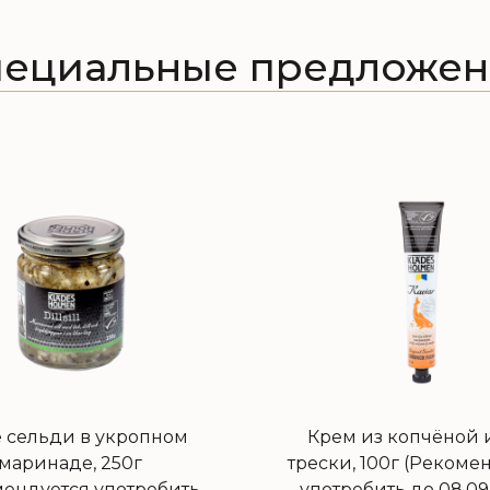
пециальные предложен
 сельди в укропном
Крем из копчёной
маринаде, 250г
трески, 100г (Рекоме
мендуется употребить
употребить до 08.09