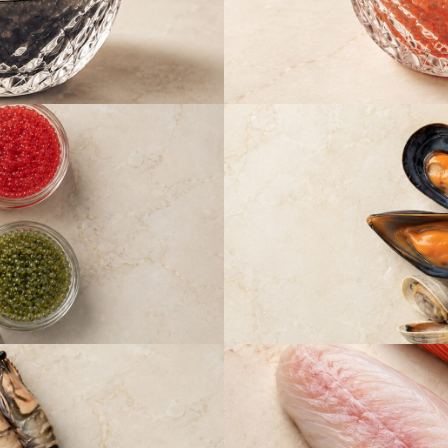
Ы /
МО