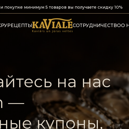
и покупке минимум 5 товаров вы получаете скидку 10%
КРУ
РЕЦЕПТЫ
СОТРУДНИЧЕСТВО
О 
Н
ие устрицы ×
йтесь на нас
ная доставка
е вино
m —
ные купоны,