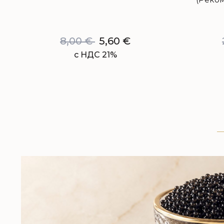
8,00
€
5,60
€
с НДС 21%
ЧЁРНАЯ ИКРА