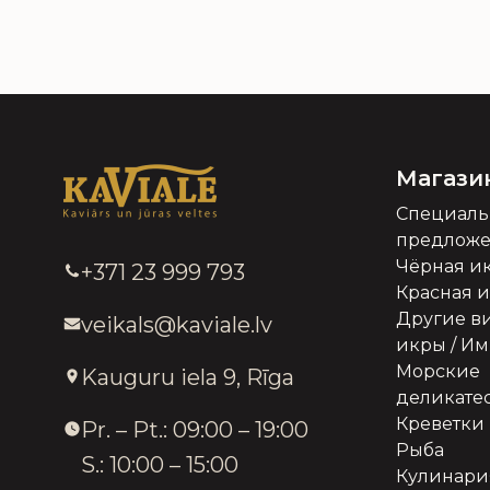
по икре и мор
сайте.
Магази
Специал
предлож
Чёрная и
+371 23 999 793
Красная 
Другие в
veikals@kaviale.lv
икры / И
Морские
Kauguru iela 9, Rīga
деликате
Креветки
Pr. – Pt.: 09:00 – 19:00
Рыба
S.: 10:00 – 15:00
Кулинари