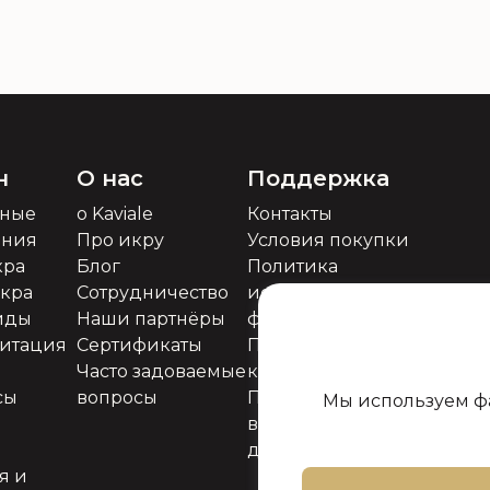
епродуктам. Вся информация публикуется в 
н
О нас
Поддержка
ьные
о Kaviale
Контакты
ения
Про икру
Условия покупки
кра
Блог
Политика
икра
Сотрудничество
использования
иды
Наши партнёры
файлов cookie
митация
Сертификаты
Политика
Часто задоваемые
конфиденциальности
сы
вопросы
Политика
Мы используем фа
возврата товара и
денег
я и