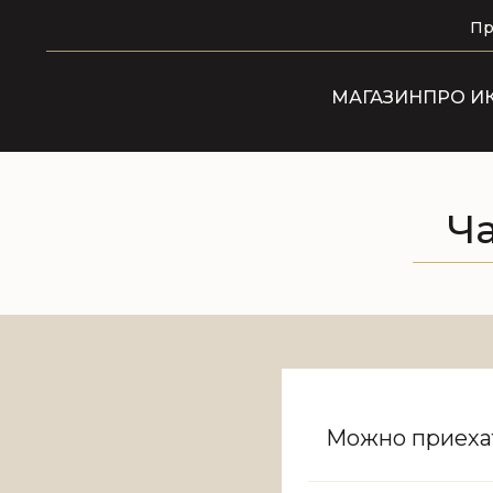
Пр
МАГАЗИН
ПРО И
Ч
Можно приехат