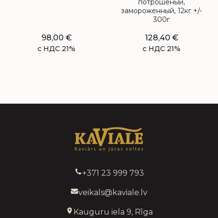
потрошёный,
замороженный, 12кг +/-
300г
98,00
€
128,40
€
с НДС 21%
с НДС 21%
+371 23 999 793
veikals@kaviale.lv
Kauguru iela 9, Rīga