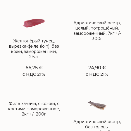
Адриатический осетр,
целый, потрошёный,
замороженный, 7кг +/-
300г
Желтопёрый тунец,
вырезка-филе (loin), без
кожи, замороженный,
2.5кг
66,25
€
74,90
€
с НДС 21%
с НДС 21%
Филе хамачи, с кожей, с
костями, замороженное,
2кг +/- 200г
Адриатический осетр,
без головы,