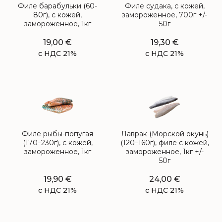
Филе барабульки (60-
Филе судака, с кожей,
80г), с кожей,
замороженное, 700г +/-
замороженное, 1кг
50г
19,00
€
19,30
€
с НДС 21%
с НДС 21%
Филе рыбы-попугая
Лаврак (Морской окунь)
(170–230г), с кожей,
(120–160г), филе с кожей,
замороженное, 1кг
замороженное, 1кг +/-
50г
19,90
€
24,00
€
с НДС 21%
с НДС 21%