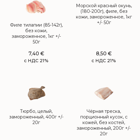
Морской красный окунь,
(180-200г), филе, без
кожи, замороженное, 1кг
+/- 50г
Филе тилапии (85-142г),
без кожи,
замороженное, 1кг +/-
50г
7,40
€
8,50
€
с НДС 21%
с НДС 21%
Тюрбо, целый,
Чёрная треска,
замороженный, 400г +/-
порционный кусок, с
20г
кожей, без костей,
замороженный, 200г +/-
20г