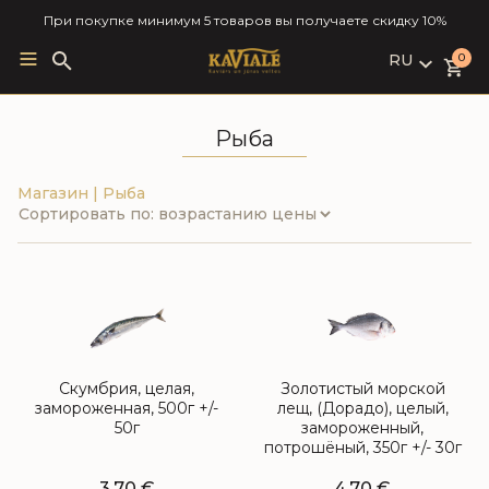
При покупке минимум 5 товаров вы получаете скидку 10%
RU
Search
0
for:
LV
RU
Рыба
EN
Магазин
|
Рыба
Скумбрия, целая,
Золотистый морской
замороженная, 500г +/-
лещ, (Дорадо), целый,
50г
замороженный,
потрошёный, 350г +/- 30г
3,70
€
4,70
€