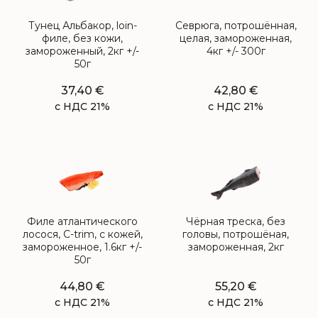
Тунец Альбакор, loin-
Севрюга, потрошённая,
филе, без кожи,
целая, замороженная,
замороженный, 2кг +/-
4кг +/- 300г
50г
37,40
€
42,80
€
с НДС 21%
с НДС 21%
Филе атлантического
Чёрная треска, без
лосося, C-trim, с кожей,
головы, потрошёная,
замороженное, 1.6кг +/-
замороженная, 2кг
50г
44,80
€
55,20
€
с НДС 21%
с НДС 21%