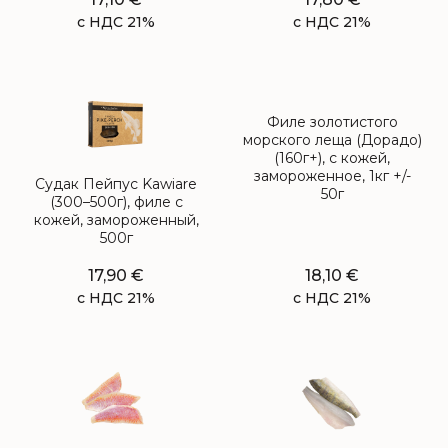
с НДС 21%
с НДС 21%
Филе золотистого
морского леща (Дорадо)
(160г+), с кожей,
замороженное, 1кг +/-
Судак Пейпус Kawiare
50г
(300–500г), филе с
кожей, замороженный,
500г
17,90
€
18,10
€
с НДС 21%
с НДС 21%