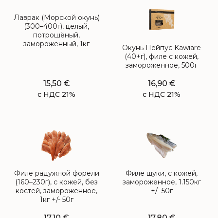
Лаврак (Морской окунь)
(300–400г), целый,
потрошёный,
замороженный, 1кг
Окунь Пейпус Kawiare
(40+г), филе с кожей,
замороженное, 500г
15,50
€
16,90
€
с НДС 21%
с НДС 21%
Филе радужной форели
Филе щуки, с кожей,
(160–230г), с кожей, без
замороженное, 1.150кг
костей, замороженное,
+/- 50г
1кг +/- 50г
17,10
€
17,80
€