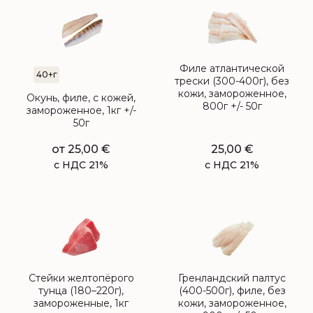
Филе атлантической
40+г
трески (300-400г), без
кожи, замороженное,
Окунь, филе, с кожей,
800г +/- 50г
замороженное, 1кг +/-
50г
от
25,00
€
25,00
€
с НДС 21%
с НДС 21%
Стейки желтопёрого
Гренландский палтус
тунца (180–220г),
(400-500г), филе, без
замороженные, 1кг
кожи, замороженное,