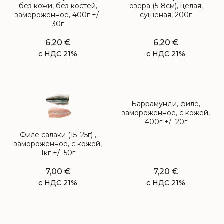
без кожи, без костей,
озера (5-8см), целая,
замороженное, 400г +/-
сушёная, 200г
30г
6,20
€
6,20
€
с НДС 21%
с НДС 21%
Баррамунди, филе,
замороженное, с кожей,
400г +/- 20г
Филе салаки (15–25г) ,
замороженное, с кожей,
1кг +/- 50г
7,00
€
7,20
€
с НДС 21%
с НДС 21%