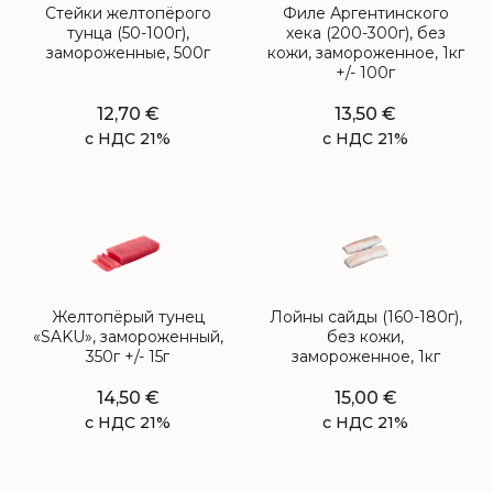
Стейки желтопёрого
Филе Аргентинского
тунца (50-100г),
хека (200-300г), без
замороженные, 500г
кожи, замороженное, 1кг
+/- 100г
12,70
€
13,50
€
с НДС 21%
с НДС 21%
Желтопёрый тунец
Лойны сайды (160-180г),
«SAKU», замороженный,
без кожи,
350г +/- 15г
замороженное, 1кг
14,50
€
15,00
€
с НДС 21%
с НДС 21%