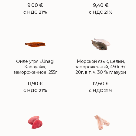
9,00
€
9,40
€
с НДС 21%
с НДС 21%
Филе угря «Unagi
Морской язык, целый,
Kabayaki»,
замороженный, 450г +/-
замороженное, 255г
20г, в т. ч. 30 % глазури
11,90
€
12,60
€
с НДС 21%
с НДС 21%