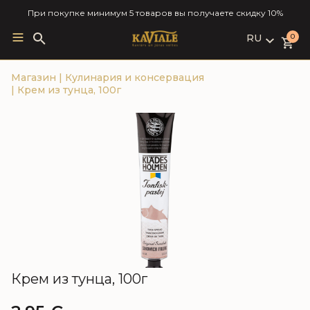
При покупке минимум 5 товаров вы получаете скидку 10%
RU
Search
0
for:
LV
Магазин
|
Кулинария и консервация
RU
|
Крем из тунца, 100г
EN
Крем из тунца, 100г