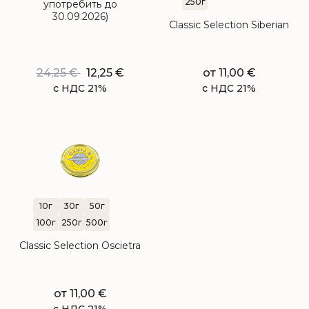
250г
употребить до
30.09.2026)
Classic Selection Siberian
24,25
€
12,25
€
от
11,00
€
с НДС 21%
с НДС 21%
10г
30г
50г
100г
250г
500г
Classic Selection Oscietra
от
11,00
€