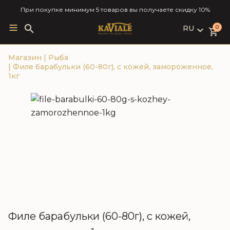
При покупке минимум 5 товаров вы получаете скидку 10%
RU
Search
0
for:
LV
Магазин
|
Рыба
RU
|
Филе барабульки (60-80г), с кожей, замороженное,
EN
1кг
Филе барабульки (60-80г), с кожей,