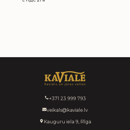
с НДС 21%
+371 23 999 793
veikals@kaviale.lv
Kauguru iela 9, Rīga