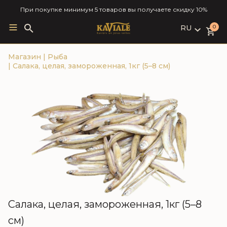
При покупке минимум 5 товаров вы получаете скидку 10%
RU
Search
0
for:
LV
Магазин
|
Рыба
RU
|
Салака, целая, замороженная, 1кг (5–8 см)
EN
Салака, целая, замороженная, 1кг (5–8
см)