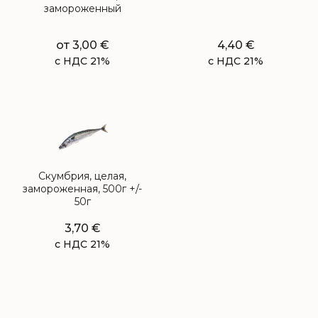
замороженный
от
3,00
€
4,40
€
с НДС 21%
с НДС 21%
Скумбрия, целая,
замороженная, 500г +/-
50г
3,70
€
с НДС 21%