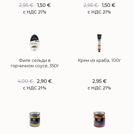
2,95
€
1,50
€
2,95
€
1,50
€
с НДС 21%
с НДС 21%
Филе сельди в
Крем из краба, 100г
горчичном соусе, 350г
4,00
€
2,90
€
2,95
€
с НДС 21%
с НДС 21%