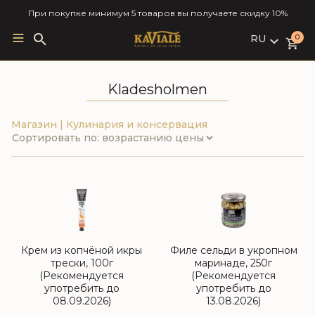
При покупке минимум 5 товаров вы получаете скидку 10%
RU
Search
0
for:
LV
RU
Kladesholmen
EN
Магазин
|
Кулинария и консервация
Крем из копчёной икры
Филе сельди в укропном
трески, 100г
маринаде, 250г
(Рекомендуется
(Рекомендуется
употребить до
употребить до
08.09.2026)
13.08.2026)