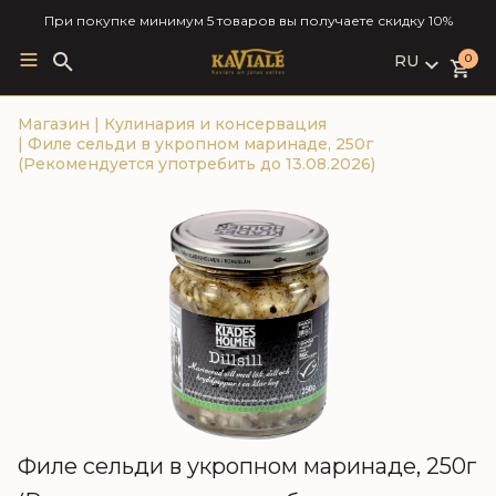
При покупке минимум 5 товаров вы получаете скидку 10%
RU
Search
0
for:
LV
Магазин
|
Кулинария и консервация
RU
|
Филе сельди в укропном маринаде, 250г
EN
(Рекомендуется употребить до 13.08.2026)
Филе сельди в укропном маринаде, 250г