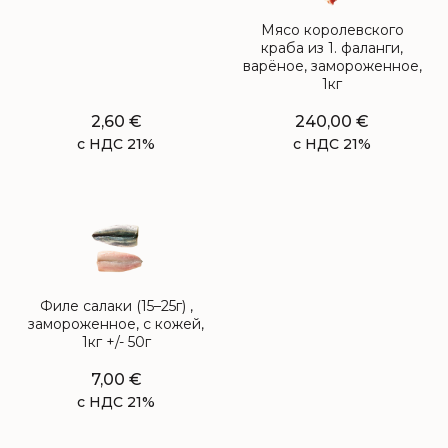
Мясо королевского
краба из 1. фаланги,
варёное, замороженное,
1кг
2,60
€
240,00
€
с НДС 21%
с НДС 21%
Филе салаки (15–25г) ,
замороженное, с кожей,
1кг +/- 50г
7,00
€
с НДС 21%