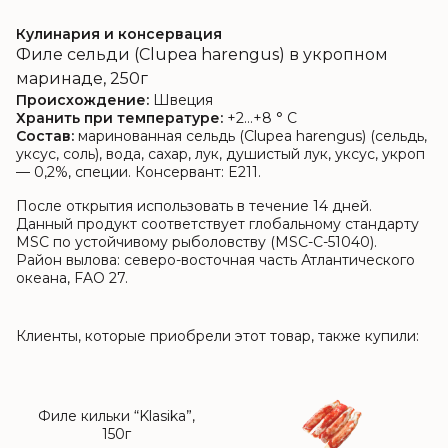
Кулинария и консервация
Филе сельди (Clupea harengus) в укропном
маринаде, 250г
Происхождение:
Швеция
Хранить при температуре:
+2…+8 ° C
Состав:
маринованная сельдь (Clupea harengus) (сельдь,
уксус, соль), вода, сахар, лук, душистый лук, уксус, укроп
— 0,2%, специи. Консервант: E211.
После открытия использовать в течение 14 дней.
Данный продукт соответствует глобальному стандарту
MSC по устойчивому рыболовству (MSC-C-51040).
Район вылова: северо-восточная часть Атлантического
океана, FAO 27.
Клиенты, которые приобрели этот товар, также купили:
Филе кильки “Klasika”,
150г