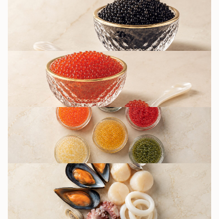
ЧЁРНАЯ ИКРА
КРАСНАЯ ИКРА
ДРУГИЕ ВИДЫ
ИКРЫ / ИМИТАЦИЯ
МОРСКИЕ
ДЕЛИКАТЕСЫ