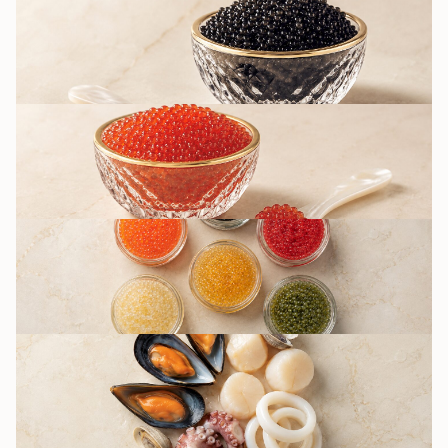
ЧЁРНАЯ ИКРА
КРАСНАЯ ИКРА
ДРУГИЕ ВИДЫ
ИКРЫ / ИМИТАЦИЯ
МОРСКИЕ
ДЕЛИКАТЕСЫ