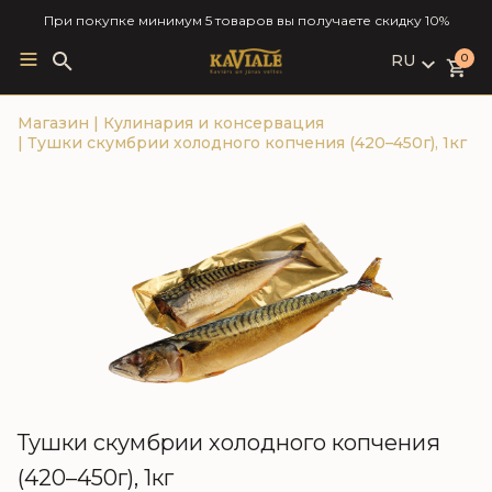
При покупке минимум 5 товаров вы получаете скидку 10%
RU
Search
0
for:
LV
Магазин
|
Кулинария и консервация
RU
|
Тушки скумбрии холодного копчения (420–450г), 1кг
EN
Тушки скумбрии холодного копчения
(420–450г), 1кг