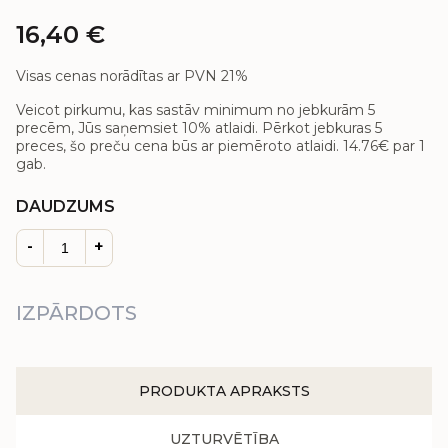
16,40
€
Visas cenas norādītas ar PVN 21%
Veicot pirkumu, kas sastāv minimum no jebkurām 5
precēm, Jūs saņemsiet 10% atlaidi. Pērkot jebkuras 5
preces, šo preču cena būs ar piemēroto atlaidi.
14.76€
par 1
gab.
DAUDZUMS
-
+
IZPĀRDOTS
PRODUKTA APRAKSTS
UZTURVĒTĪBA