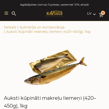
Iegādājoties vismaz 5 preces, saņemiet 10% atlaidi
LV
Search
0
for:
LV
Veikals
|
Kulinarīja un konservācija
RU
|
Auksti kūpināti makreļu liemeņi (420–450g), 1kg
EN
Auksti kūpināti makreļu liemeņi (420–
450g), 1kg