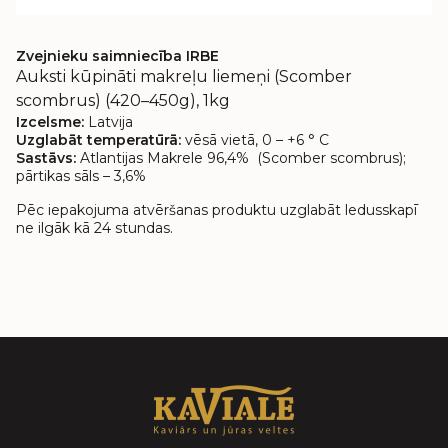
Zvejnieku saimniecība IRBE
Auksti kūpināti makreļu liemeņi (Scomber
scombrus) (420–450g), 1kg
Izcelsme:
Latvija
Uzglabāt temperatūrā:
vēsā vietā, 0 – +6 ° C
Sastāvs:
Atlantijas Makrele 96,4% (Scomber scombrus);
pārtikas sāls – 3,6%
Pēc iepakojuma atvēršanas produktu uzglabāt ledusskapī
ne ilgāk kā 24 stundas.