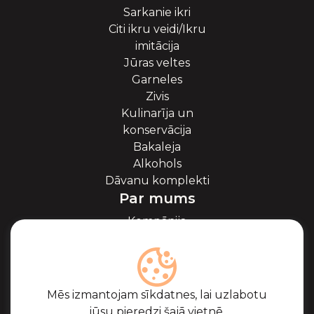
Sarkanie ikri
Citi ikru veidi/Ikru
imitācija
Jūras veltes
Garneles
Zivis
Kulinarīja un
konservācija
Bakaleja
Alkohols
Dāvanu komplekti
Par mums
Kompānija
Par ikriem
Blogs
Sadarbība
Partneri
Mēs izmantojam sīkdatnes, lai uzlabotu
Sertifikāti
jūsu pieredzi šajā vietnē.