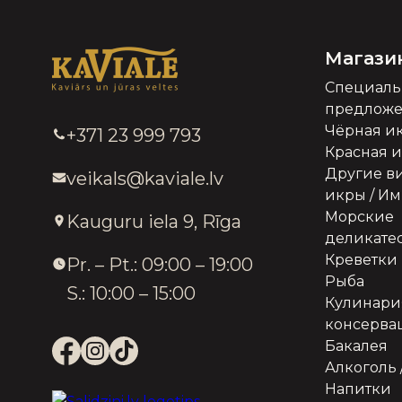
Магази
Специал
предлож
Чёрная и
+371 23 999 793
Красная 
Другие в
veikals@kaviale.lv
икры / И
Морские
Kauguru iela 9, Rīga
деликате
Креветки
Pr. – Pt.: 09:00 – 19:00
Рыба
S.: 10:00 – 15:00
Кулинари
консерва
Бакалея
Алкоголь 
Напитки