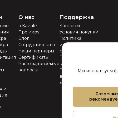
н
О нас
Поддержка
ьные
о Kaviale
Контакты
ения
Про икру
Условия покупки
кра
Блог
Политика
икра
Сотрудничество
использования
иды
Наши партнёры
файлов cookie
митация
Сертификаты
Политика
Часто задоваемые
конфиденциальности
сы
вопросы
Политика
Мы используем фа
возврата товара и
денег
я и
Разреши
ция
рекоменду
/
Уп