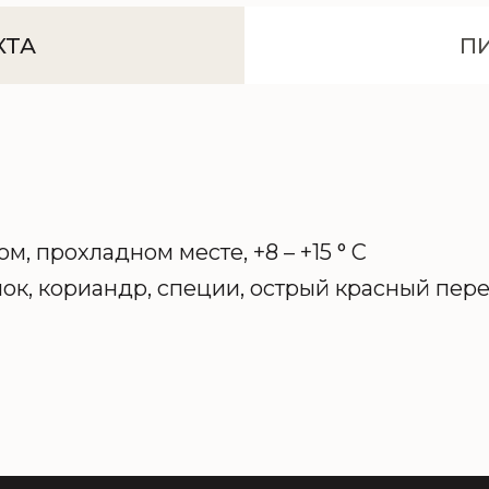
КТА
П
ом, прохладном месте, +8 – +15 ° C
снок, кориандр, специи, острый красный пере