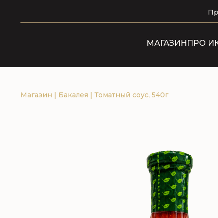
Пр
МАГАЗИН
ПРО И
Магазин
|
Бакалея
|
Томатный соус, 540г