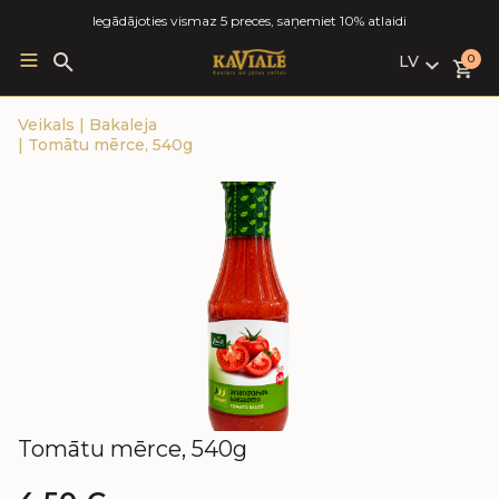
Iegādājoties vismaz 5 preces, saņemiet 10% atlaidi
LV
Search
0
for:
LV
Veikals
|
Bakaleja
RU
|
Tomātu mērce, 540g
EN
Tomātu mērce, 540g