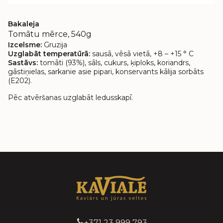
Bakaleja
Tomātu mērce, 540g
Izcelsme:
Gruzija
Uzglabāt temperatūrā:
sausā, vēsā vietā, +8 – +15 ° C
Sastāvs:
tomāti (93%), sāls, cukurs, ķiploks, koriandrs,
gāstiņielas, sarkanie asie pipari, konservants kālija sorbāts
(E202).
Pēc atvēršanas uzglabāt ledusskapī.
+371 23 999 793