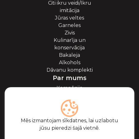
Citi ikru veidi/Ikru
imitācija
Jūras veltes
Garneles
Zivis
Kulinarīja un
konservācija
Bakaleja
Alkohols
Dāvanu komplekti
Par mums
Kompānija
Par ikriem
Blogs
Sadarbība
Partneri
Mēs izmantojam sīkdatnes, lai uzlabotu
Sertifikāti
jūsu pieredzi šajā vietnē.
Biežāk uzdotie