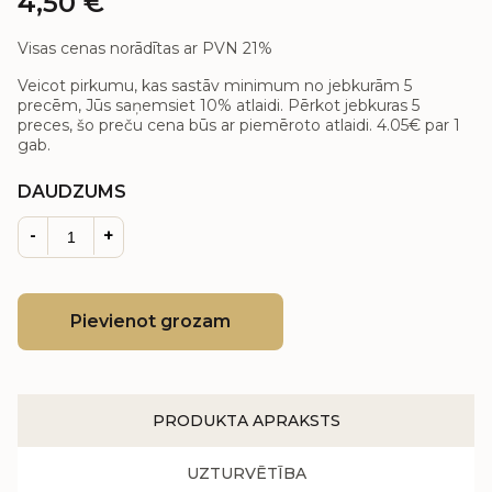
4,50
€
Visas cenas norādītas ar PVN 21%
Veicot pirkumu, kas sastāv minimum no jebkurām 5
precēm, Jūs saņemsiet 10% atlaidi. Pērkot jebkuras 5
preces, šo preču cena būs ar piemēroto atlaidi.
4.05€
par 1
gab.
DAUDZUMS
-
+
Pievienot grozam
PRODUKTA APRAKSTS
UZTURVĒTĪBA