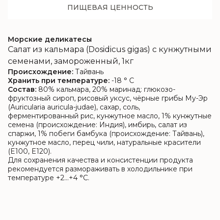
ПИЩЕВАЯ ЦЕННОСТЬ
Морские деликатесы
Салат из кальмара (Dosidicus gigas) с кунжутными
семенами, замороженный, 1кг
Происхождение:
Тайвань
Хранить при температуре:
-18 ° C
Состав:
80% кальмара, 20% маринад: глюкозо-
фруктозный сироп, рисовый уксус, чёрные грибы Му-Эр
(Auricularia auricula-judae), сахар, соль,
ферментированный рис, кунжутное масло, 1% кунжутные
семена (происхождение: Индия), имбирь, салат из
спаржи, 1% побеги бамбука (происхождение: Тайвань),
кунжутное масло, перец чили, натуральные красители
(E100, E120).
Для сохранения качества и консистенции продукта
рекомендуется размораживать в холодильнике при
температуре +2…+4 °C.