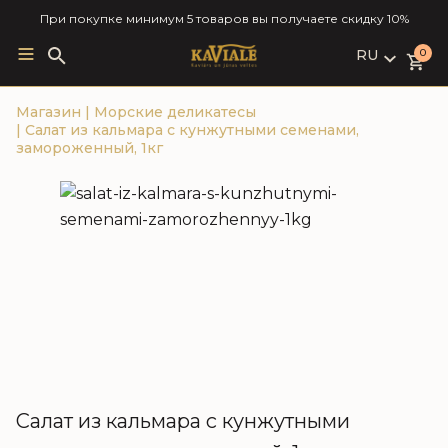
При покупке минимум 5 товаров вы получаете скидку 10%
RU
Search
0
for:
LV
Магазин
|
Морские деликатесы
RU
|
Салат из кальмара с кунжутными семенами,
EN
замороженный, 1кг
Салат из кальмара с кунжутными