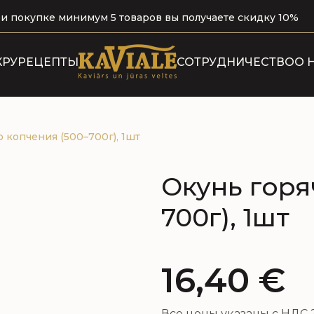
и покупке минимум 5 товаров вы получаете скидку 10%
КРУ
РЕЦЕПТЫ
СОТРУДНИЧЕСТВО
О 
Н
 копчения (500–700г), 1шт
Окунь горя
700г), 1шт
16,40
€
Все цены указаны с НДС 