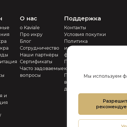
н
О нас
Поддержка
ьные
о Kaviale
Контакты
ения
Про икру
Условия покупки
кра
Блог
Политика
икра
Сотрудничество
использования
иды
Наши партнёры
файлов cookie
митация
Сертификаты
Политика
Часто задоваемые
конфиденциальности
сы
вопросы
Политика
Мы используем фа
возврата товара и
денег
я и
Разреши
ция
рекоменду
/
Уп