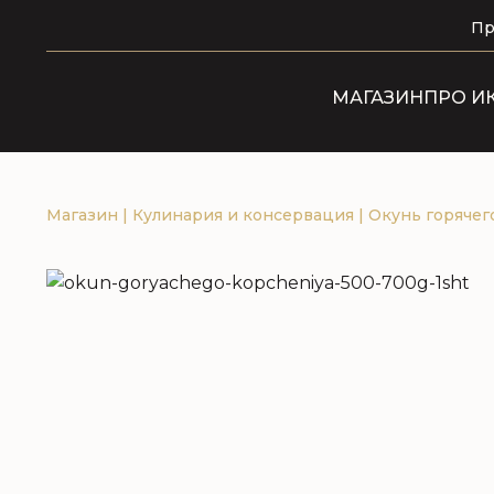
Пр
МАГАЗИН
ПРО И
Магазин
|
Кулинария и консервация
|
Окунь горячего