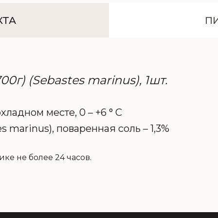
КТА
П
0г) (Sebastes marinus), 1шт.
хладном месте, 0 – +6 ° C
s marinus), поваренная соль – 1,3%
ке не более 24 часов.