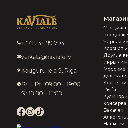
Магази
Специал
предлож
Чёрная и
+371 23 999 793
Красная 
Другие в
veikals@kaviale.lv
икры / И
Морские
Kauguru iela 9, Rīga
деликате
Креветки
Pr. – Pt.: 09:00 – 19:00
Рыба
S.: 10:00 – 15:00
Кулинари
консерва
Бакалея
Алкоголь 
Напитки