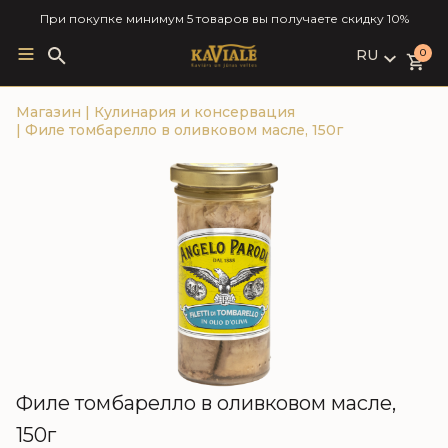
При покупке минимум 5 товаров вы получаете скидку 10%
RU
Search
0
for:
LV
Магазин
|
Кулинария и консервация
RU
|
Филе томбарелло в оливковом масле, 150г
EN
Филе томбарелло в оливковом масле,
150г