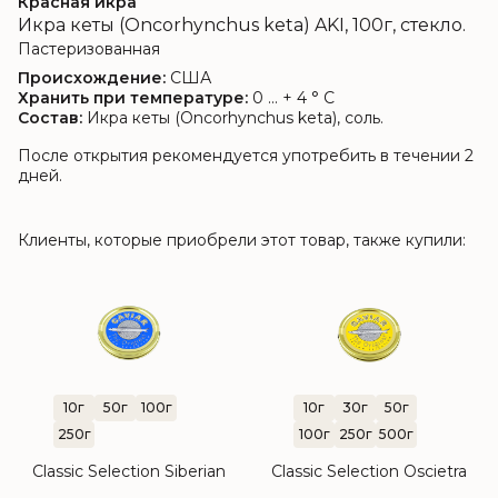
Красная икра
Икра кеты (Oncorhynchus keta) AKI, 100г, стекло.
Пастеризованная
Происхождение:
США
Хранить при температуре:
0 ... + 4 ° C
Состав:
Икра кеты (Oncorhynchus keta), соль.
После открытия рекомендуется употребить в течении 2
дней.
Клиенты, которые приобрели этот товар, также купили:
10г
50г
100г
10г
30г
50г
250г
100г
250г
500г
Classic Selection Siberian
Classic Selection Oscietra