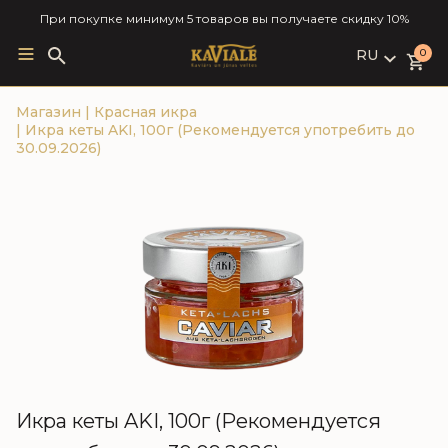
При покупке минимум 5 товаров вы получаете скидку 10%
RU
Search
0
for:
LV
Магазин
|
Красная икра
RU
|
Икра кеты AKI, 100г (Рекомендуется употребить до
EN
30.09.2026)
Икра кеты AKI, 100г (Рекомендуется