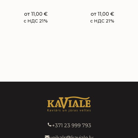
от
11,00
€
от
11,00
€
с НДС 21%
с НДС 21%
+371 23 999 793
veikals@kaviale.lv