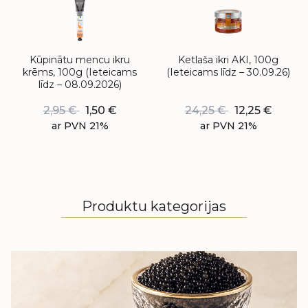
Kūpinātu mencu ikru
Ketlaša ikri AKI, 100g
krēms, 100g (Ieteicams
(Ieteicams līdz – 30.09.26)
līdz – 08.09.2026)
2,95
€
1,50
€
24,25
€
12,25
€
ar PVN 21%
ar PVN 21%
Produktu kategorijas
MELNIE IKRI