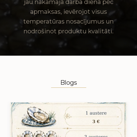
jau nākamajā darba dienā pēc
apmaksas, ievērojot visus
temperatūras nosacījumus un
nodrošinot produktu kvalitāti.
Blogs