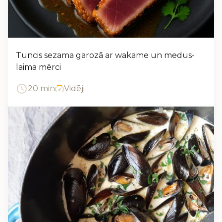
Tuncis sezama garozā ar wakame un medus-
laima mērci
20 min
Vidēji