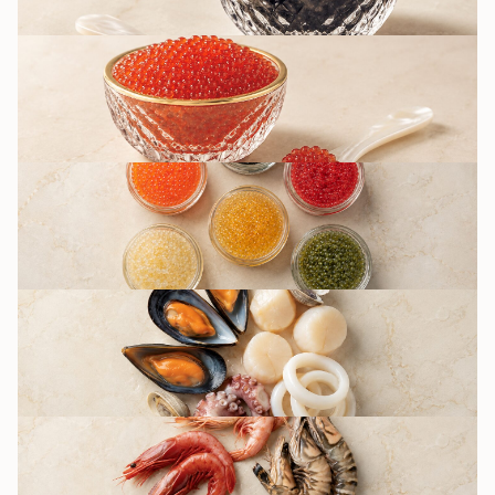
SARKANIE IKRI
CITI IKRU VEIDI /
IKRU IMITĀCIJA
JŪRAS VELTES
GARNELES