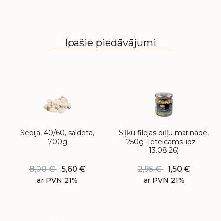
Īpašie piedāvājumi
Sēpija, 40/60, saldēta,
Siļķu filejas diļļu marinādē,
700g
250g (Ieteicams līdz –
13.08.26)
8,00
€
5,60
€
2,95
€
1,50
€
ar PVN 21%
ar PVN 21%