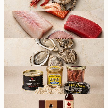
ZIVIS
AUSTERES UZ
PIEKTDIENU
KULINARĪJA UN
KONSERVĀCIJA
BAKALEJA