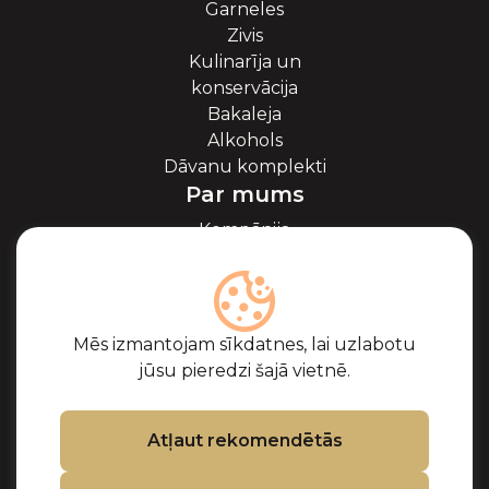
Garneles
Zivis
Kulinarīja un
konservācija
Bakaleja
Alkohols
Dāvanu komplekti
Par mums
Kompānija
Par ikriem
Blogs
Sadarbība
Partneri
Mēs izmantojam sīkdatnes, lai uzlabotu
Sertifikāti
jūsu pieredzi šajā vietnē.
Biežāk uzdotie
jautājumi
Atbalsts
Atļaut rekomendētās
Kontakti