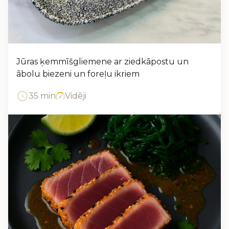
Jūras ķemmīšgliemene ar ziedkāpostu un
ābolu biezeni un foreļu ikriem
35 min
Vidēji