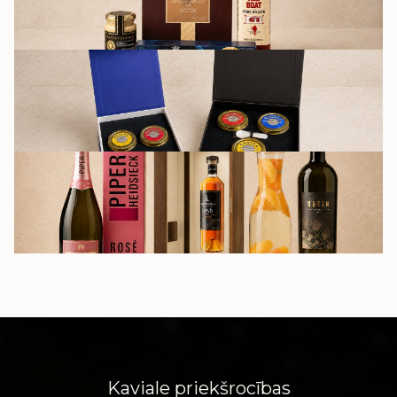
DĀVANU
KOMPLEKTI
DZĒRIENI
Kaviale priekšrocības