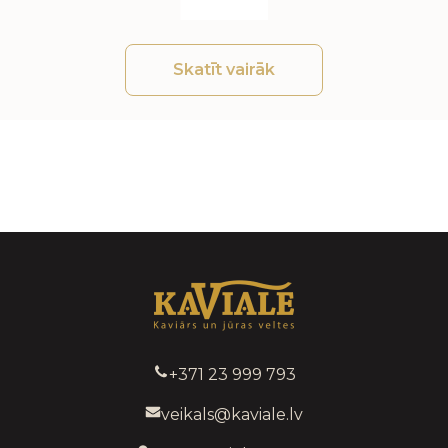
Skatīt vairāk
+371 23 999 793
veikals@kaviale.lv