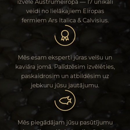
izvēle Austrumeiropā — 17 unikāli
veidi no lielākajiem Eiropas
fermiem Ars Italica & Calvisius.
Mēs esam eksperti jūras velšu un
kaviāra jomā. Palīdzēsim izvēlēties,
paskaidrosim un atbildēsim uz
jebkuru jūsu jautājumu.
Mēs piegādājam jūsu pasūtījumu