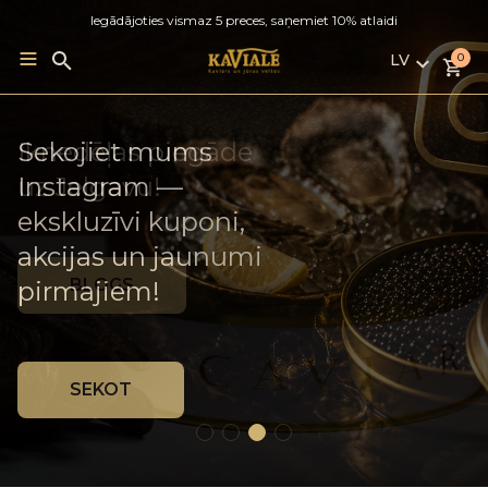
Iegādājoties vismaz 5 preces, saņemiet 10% atlaidi
LV
Search
0
for:
LV
RU
Franču austeres ×
Sekojiet mums
Iknedēļas piegāde
EN
Gruzijas vīns
Instagram —
uz Jelgavu!
ekskluzīvi kuponi,
akcijas un jaunumi
VAIRĀK
BLOGS
pirmajiem!
SEKOT