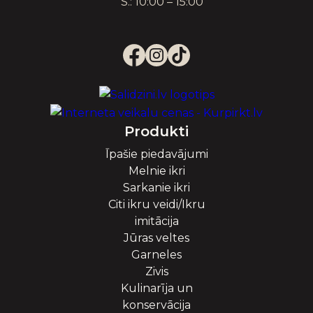
S.: 10:00 – 15:00
Produkti
Īpašie piedavājumi
Melnie ikri
Sarkanie ikri
Citi ikru veidi/Ikru
imitācija
Jūras veltes
Garneles
Zivis
Kulinarīja un
konservācija