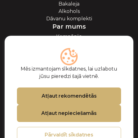
Bakaleja
Alkohols
Dāvanu komplekti
Par mums
Kompānija
Par ikriem
Blogs
Sadarbība
Partneri
Mēs izmantojam sīkdatnes, lai uzlabotu
Sertifikāti
jūsu pieredzi šajā vietnē.
Biežāk uzdotie
jautājumi
Atbalsts
Atļaut rekomendētās
Kontakti
Atļaut nepieciešamās
Pirkuma noteikumi
Privātuma politika
Sīkdatņu politika
Pārvaldīt sīkdatnes
Preču atgriešanas