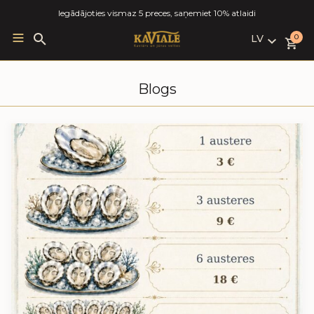
Iegādājoties vismaz 5 preces, saņemiet 10% atlaidi
LV
Search
0
for:
LV
RU
Blogs
EN