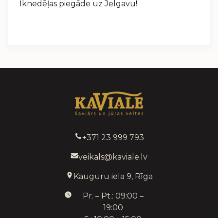
Iknedēļas piegāde uz Jelgavu!
+371 23 999 793
veikals@kaviale.lv
Kauguru iela 9, Rīga
Pr. – Pt.: 09:00 –
19:00