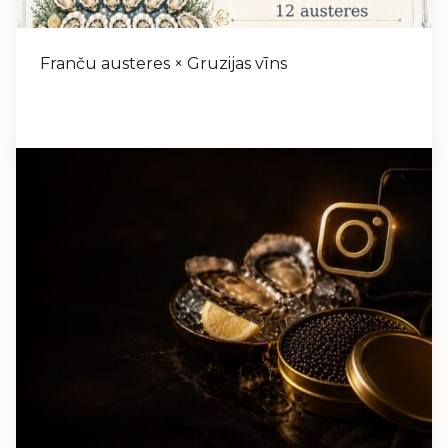
Franču austeres × Gruzijas vīns