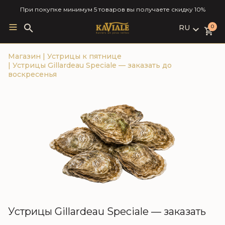
При покупке минимум 5 товаров вы получаете скидку 10%
RU
Search
0
for:
LV
Магазин
|
Устрицы к пятнице
RU
|
Устрицы Gillardeau Speciale — заказать до
EN
воскресенья
Устрицы Gillardeau Speciale — заказать