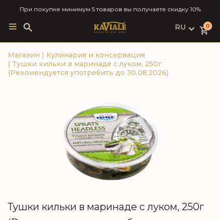
При покупке минимум 5 товаров вы получаете скидку 10%
RU
Search
0
for:
LV
Магазин
|
Кулинария и консервация
RU
|
Тушки кильки в маринаде с луком, 250г
EN
(Рекомендуется употребить до 30.08.2026)
Тушки кильки в маринаде с луком, 250г