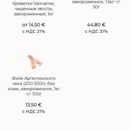
замороженное, 1.6кг +/-
Креветки Vannamei,
50г
чищенные хвосты,
замороженные, 1кг
от
14,50
€
44,80
€
с НДС 21%
с НДС 21%
Филе Аргентинского
хека (200-300г), без
кожи, замороженное, 1кг
+/- 100г
13,50
€
с НДС 21%