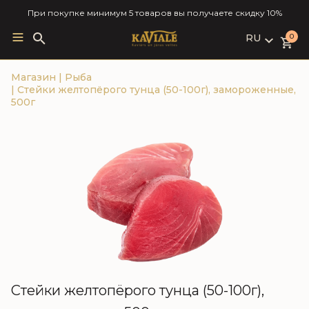
При покупке минимум 5 товаров вы получаете скидку 10%
RU
Search
0
for:
LV
Магазин
|
Рыба
RU
|
Стейки желтопёрого тунца (50-100г), замороженные,
EN
500г
Стейки желтопёрого тунца (50-100г),