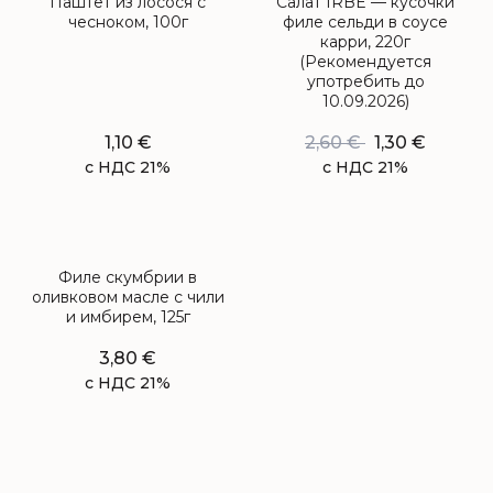
Паштет из лосося с
Салат IRBE — кусочки
чесноком, 100г
филе сельди в соусе
карри, 220г
(Рекомендуется
употребить до
10.09.2026)
1,10
€
2,60
€
1,30
€
с НДС 21%
с НДС 21%
Филе скумбрии в
оливковом масле с чили
и имбирем, 125г
3,80
€
с НДС 21%