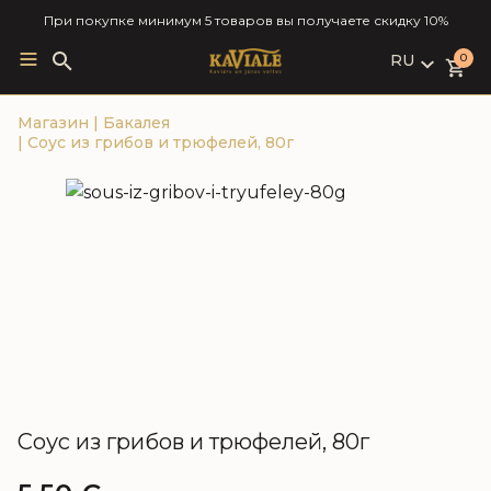
При покупке минимум 5 товаров вы получаете скидку 10%
RU
Search
0
for:
LV
Магазин
|
Бакалея
RU
|
Соус из грибов и трюфелей, 80г
EN
Соус из грибов и трюфелей, 80г