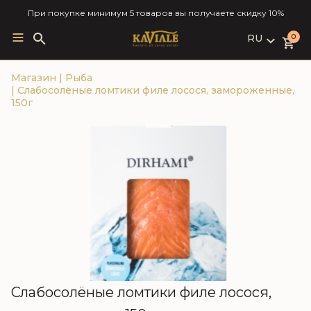
При покупке минимум 5 товаров вы получаете скидку 10%
RU
Search
0
for:
LV
Магазин
|
Рыба
RU
|
Слабосолёные ломтики филе лосося, замороженные,
EN
150г
Слабосолёные ломтики филе лосося,