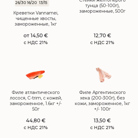
Стейки желтопёрого
26/30
16/20
13/15
тунца (50-100г),
замороженные, 500г
Креветки Vannamei,
чищенные хвосты,
замороженные, 1кг
от
14,50
€
12,70
€
с НДС 21%
с НДС 21%
Филе атлантического
Филе Аргентинского
лосося, C-trim, с кожей,
хека (200-300г), без
замороженное, 1.6кг +/-
кожи, замороженное, 1кг
50г
+/- 100г
44,80
€
13,50
€
с НДС 21%
с НДС 21%