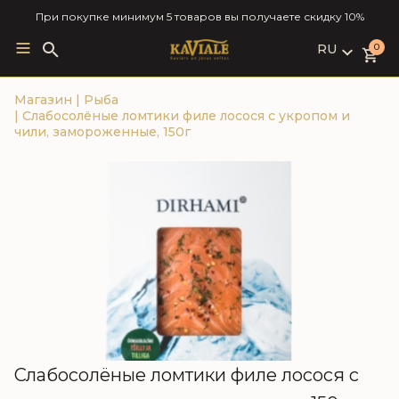
При покупке минимум 5 товаров вы получаете скидку 10%
RU
Search
0
for:
LV
Магазин
|
Рыба
RU
|
Слабосолёные ломтики филе лосося с укропом и
EN
чили, замороженные, 150г
Слабосолёные ломтики филе лосося с