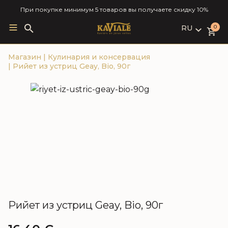
При покупке минимум 5 товаров вы получаете скидку 10%
RU
Search
0
for:
LV
Магазин
|
Кулинария и консервация
RU
|
Рийет из устриц Geay, Bio, 90г
EN
Рийет из устриц Geay, Bio, 90г