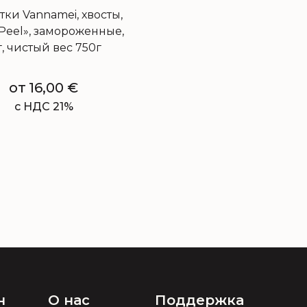
тки Vannamei, хвосты,
-Peel», замороженные,
г, чистый вес 750г
от
16,00
€
с НДС 21%
н
О нас
Поддержка