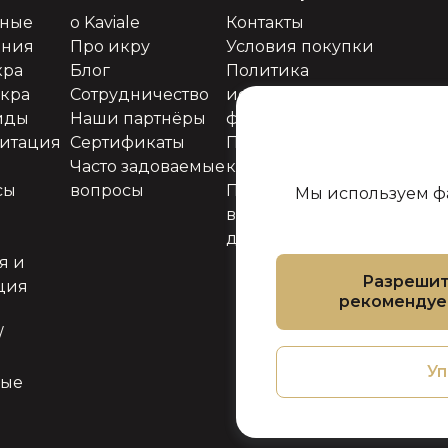
ьные
о Kaviale
Контакты
ения
Про икру
Условия покупки
кра
Блог
Политика
икра
Сотрудничество
использования
иды
Наши партнёры
файлов cookie
митация
Сертификаты
Политика
Часто задоваемые
конфиденциальности
сы
вопросы
Политика
Мы используем фа
возврата товара и
денег
я и
Разреши
ция
рекоменду
/
Уп
ные