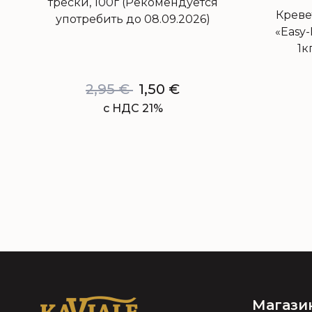
трески, 100г (Рекомендуется
Креве
употребить до 08.09.2026)
«Easy
1к
2,95
€
1,50
€
с НДС 21%
Магази