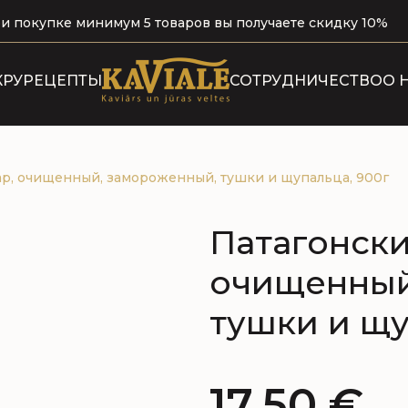
и покупке минимум 5 товаров вы получаете скидку 10%
КРУ
РЕЦЕПТЫ
СОТРУДНИЧЕСТВО
О 
Н
р, очищенный, замороженный, тушки и щупальца, 900г
Патагонски
очищенный
тушки и щу
17,50
€