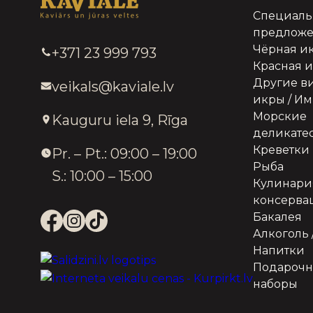
Специал
предлож
Чёрная и
+371 23 999 793
Красная 
Другие в
veikals@kaviale.lv
икры / И
Морские
Kauguru iela 9, Rīga
деликате
Креветки
Pr. – Pt.: 09:00 – 19:00
Рыба
S.: 10:00 – 15:00
Кулинари
консерва
Бакалея
Алкоголь 
Напитки
Подароч
наборы