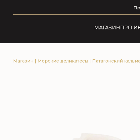
Пр
МАГАЗИН
ПРО И
Магазин
|
Морские деликатесы
|
Патагонский кальма