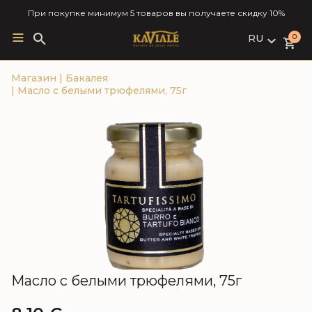
При покупке минимум 5 товаров вы получаете скидку 10%
RU
Search
0
for:
LV
Магазин
|
Бакалея
RU
|
Масло с белыми трюфелями, 75г
EN
Масло с белыми трюфелями, 75г