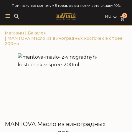
При покупке минимум 5 товаров вы получаете скидку 10%
RU
Search
0
for:
LV
Магазин
|
Бакалея
RU
|
MANTOVA Масло из виноградных косточек в спрее,
EN
200мл
MANTOVA Масло из виноградных