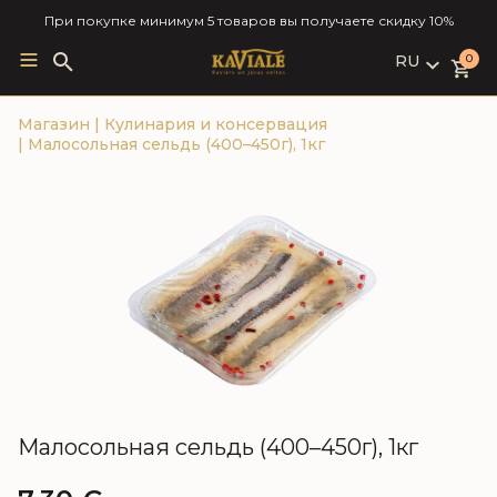
При покупке минимум 5 товаров вы получаете скидку 10%
RU
Search
0
for:
LV
Магазин
|
Кулинария и консервация
RU
|
Малосольная сельдь (400–450г), 1кг
EN
Малосольная сельдь (400–450г), 1кг