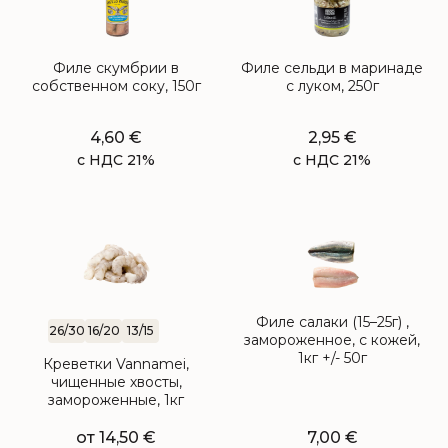
Филе скумбрии в
Филе сельди в маринаде
собственном соку, 150г
с луком, 250г
4,60
€
2,95
€
с НДС 21%
с НДС 21%
Филе салаки (15–25г) ,
26/30
16/20
13/15
замороженное, с кожей,
1кг +/- 50г
Креветки Vannamei,
чищенные хвосты,
замороженные, 1кг
от
14,50
€
7,00
€