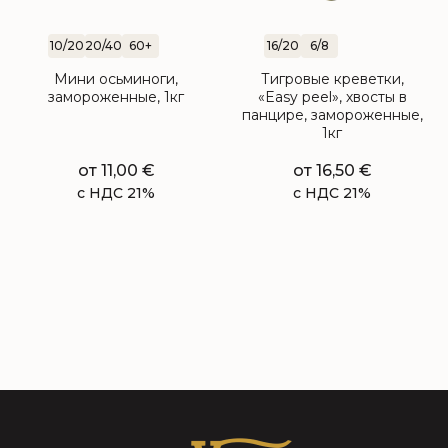
10/20
20/40
60+
16/20
6/8
Мини осьминоги,
Тигровые креветки,
замороженные, 1кг
«Easy peel», хвосты в
панцире, замороженные,
1кг
от
11,00
€
от
16,50
€
с НДС 21%
с НДС 21%