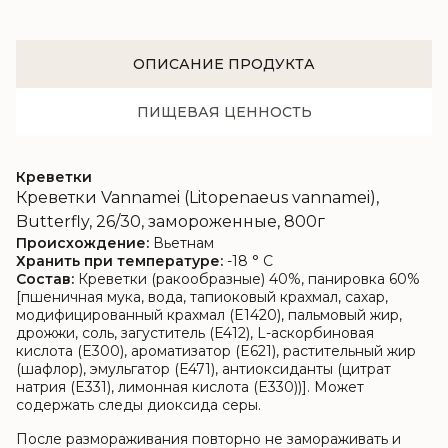
ОПИСАНИЕ ПРОДУКТА
ПИЩЕВАЯ ЦЕННОСТЬ
Креветки
Креветки Vannamei (Litopenaeus vannamei),
Butterfly, 26/30, замороженные, 800г
Происхождение:
Вьетнам
Хранить при температуре:
-18 ° C
Состав:
Креветки (ракообразные) 40%, панировка 60%
[пшеничная мука, вода, тапиоковый крахмал, сахар,
модифицированный крахмал (E1420), пальмовый жир,
дрожжи, соль, загуститель (E412), L-аскорбиновая
кислота (E300), ароматизатор (E621), растительный жир
(шафлор), эмульгатор (E471), антиоксиданты (цитрат
натрия (E331), лимонная кислота (E330))]. Может
содержать следы диоксида серы.
После размораживания повторно не замораживать и