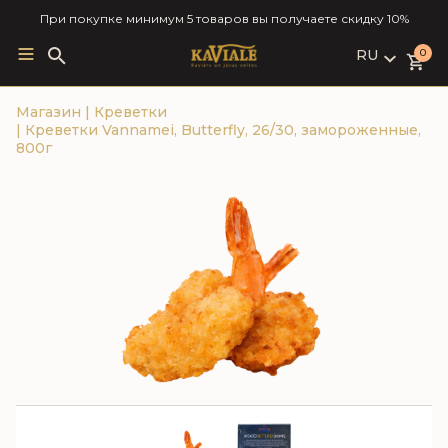
При покупке минимум 5 товаров вы получаете скидку 10%
RU
Search
0
for:
LV
Магазин
|
Креветки
RU
|
Креветки Vannamei, Butterfly, 26/30, замороженные,
EN
800г