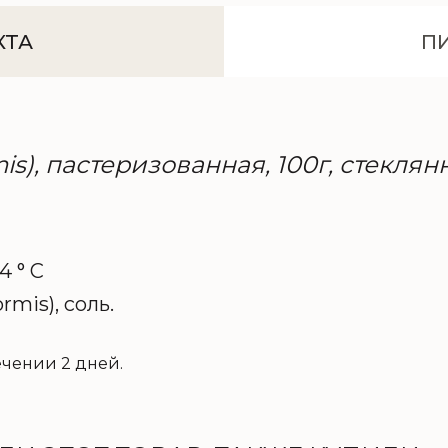
КТА
П
is), пастеризованная, 100г, стеклян
 4 ° C
rmis), соль.
ечении 2 дней.