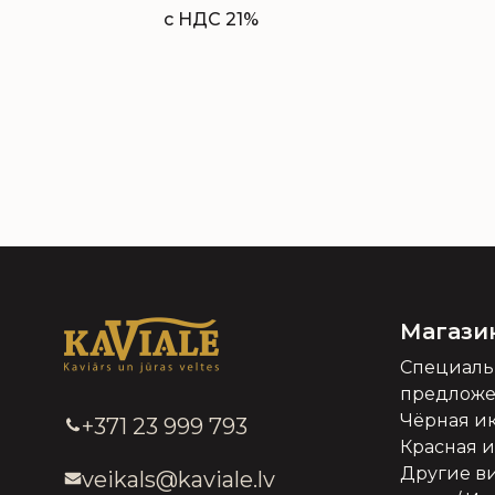
с НДС 21%
Магази
Специал
предлож
Чёрная и
+371 23 999 793
Красная 
Другие в
veikals@kaviale.lv