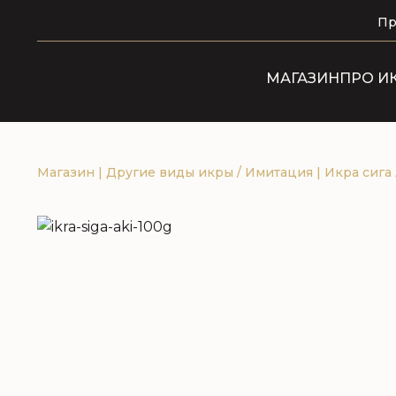
Пр
МАГАЗИН
ПРО И
Магазин
|
Другие виды икры / Имитация
|
Икра сига 