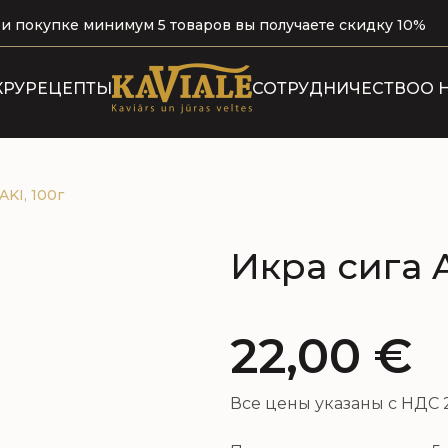
и покупке минимум 5 товаров вы получаете скидку 10%
КРУ
РЕЦЕПТЫ
СОТРУДНИЧЕСТВО
О 
Н
AKI, 100г
Икра сига A
22,00
€
Все цены указаны с НДС 