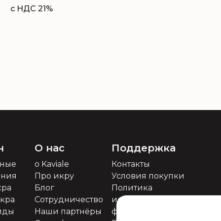
с НДС 21%
н
О нас
Поддержка
ьные
о Kaviale
Контакты
ения
Про икру
Условия покупки
кра
Блог
Политика
икра
Сотрудничество
использования
иды
Наши партнёры
файлов cookie