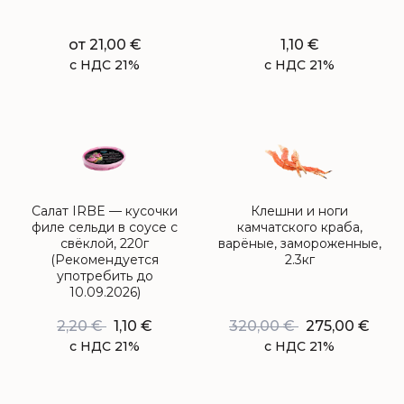
от
21,00
€
1,10
€
с НДС 21%
с НДС 21%
Салат IRBE — кусочки
Клешни и ноги
филе сельди в соусе с
камчатского краба,
свёклой, 220г
варёные, замороженные,
(Рекомендуется
2.3кг
употребить до
10.09.2026)
2,20
€
1,10
€
320,00
€
275,00
€
с НДС 21%
с НДС 21%