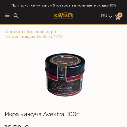
При покупке минимум 5 товаров вы получаете скидку 10%
RU
Search
0
for:
LV
Магазин
|
Красная икра
RU
|
Икра кижуча Avektra, 100г
EN
Икра кижуча Avektra, 100г