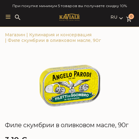
При покупке минимум 5 товаров вы получаете скидку 10%
RU
Search
0
for:
LV
Магазин
|
Кулинария и консервация
RU
|
Филе скумбрии в оливковом масле, 90г
EN
Филе скумбрии в оливковом масле, 90г