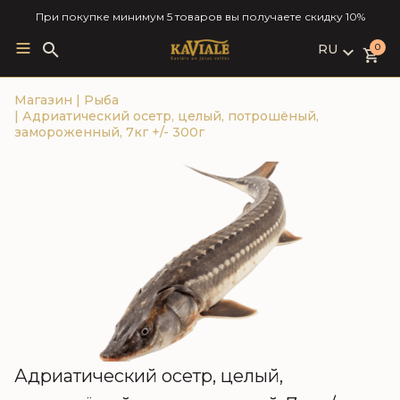
При покупке минимум 5 товаров вы получаете скидку 10%
RU
Search
0
for:
LV
Магазин
|
Рыба
RU
|
Адриатический осетр, целый, потрошёный,
EN
замороженный, 7кг +/- 300г
Адриатический осетр, целый,