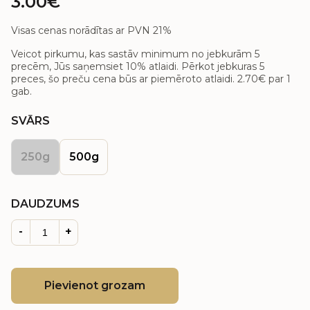
3.00€
Visas cenas norādītas ar PVN 21%
Veicot pirkumu, kas sastāv minimum no jebkurām 5
precēm, Jūs saņemsiet 10% atlaidi. Pērkot jebkuras 5
preces, šo preču cena būs ar piemēroto atlaidi.
2.70€
par 1
gab.
SVĀRS
250g
500g
DAUDZUMS
-
+
Pievienot grozam