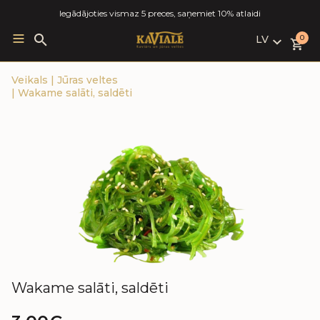
Iegādājoties vismaz 5 preces, saņemiet 10% atlaidi
LV
Search
0
for:
LV
Veikals
|
Jūras veltes
RU
|
Wakame salāti, saldēti
EN
Wakame salāti, saldēti