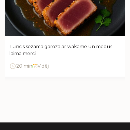
Tuncis sezama garozā ar wakame un medus-
laima mērci
20 min
Vidēji