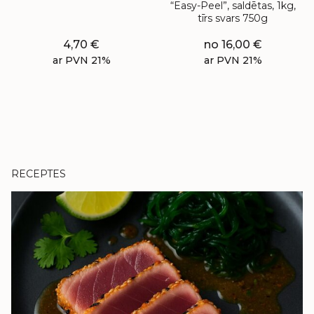
“Easy-Peel”, saldētas, 1kg,
tīrs svars 750g
4,70
€
no
16,00
€
ar PVN 21%
ar PVN 21%
RECEPTES