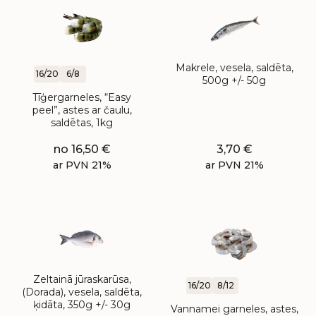
Makrele, vesela, saldēta,
16/20
6/8
500g +/- 50g
Tīģergarneles, “Easy
peel”, astes ar čaulu,
saldētas, 1kg
no
16,50
€
3,70
€
ar PVN 21%
ar PVN 21%
Zeltainā jūraskarūsa,
16/20
8/12
(Dorada), vesela, saldēta,
ķidāta, 350g +/- 30g
Vannamei garneles, astes,