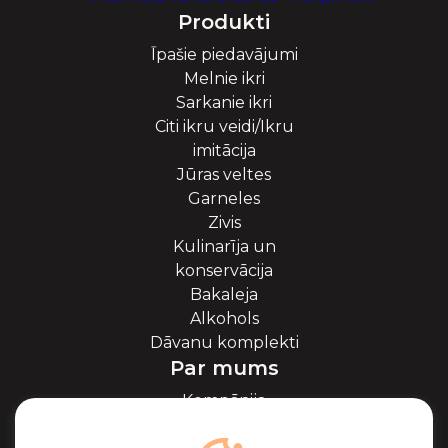
Produkti
Īpašie piedavājumi
Melnie ikri
Sarkanie ikri
Citi ikru veidi/Ikru
imitācija
Jūras veltes
Garneles
Zivis
Kulinarīja un
konservācija
Bakaleja
Alkohols
Dāvanu komplekti
Par mums
Kompānija
Par ikriem