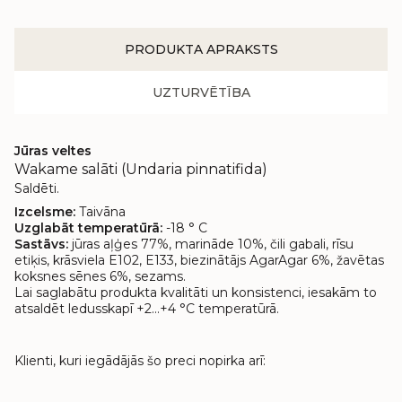
PRODUKTA APRAKSTS
UZTURVĒTĪBA
Jūras veltes
Wakame salāti (Undaria pinnatifida)
Saldēti.
Izcelsme:
Taivāna
Uzglabāt temperatūrā:
-18 ° C
Sastāvs:
jūras aļģes 77%, marināde 10%, čili gabali, rīsu
etiķis, krāsviela E102, E133, biezinātājs AgarAgar 6%, žavētas
koksnes sēnes 6%, sezams.
Lai saglabātu produkta kvalitāti un konsistenci, iesakām to
atsaldēt ledusskapī +2…+4 °C temperatūrā.
Klienti, kuri iegādājās šo preci nopirka arī: