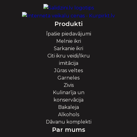
Produkti
Īpašie piedavājumi
Melnie ikri
Sarkanie ikri
Citi ikru veidi/Ikru
imitācija
Jūras veltes
Garneles
Zivis
Kulinarīja un
konservācija
Bakaleja
Alkohols
Dāvanu komplekti
Par mums