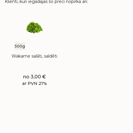
Klienti, kuri iegādājās šo preci nopirka arī:
500g
Wakame salāti, saldēti
no
3,00
€
ar PVN 21%