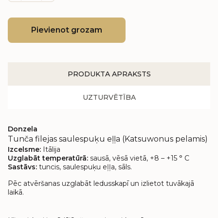
Pievienot grozam
PRODUKTA APRAKSTS
UZTURVĒTĪBA
Donzela
Tunča filejas saulespuķu eļļa (Katsuwonus pelamis)
Izcelsme:
Itālija
Uzglabāt temperatūrā:
sausā, vēsā vietā, +8 – +15 ° C
Sastāvs:
tuncis, saulespuķu eļļa, sāls.
Pēc atvēršanas uzglabāt ledusskapī un izlietot tuvākajā
laikā.