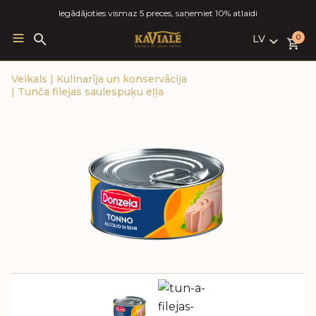
Iegādājoties vismaz 5 preces, saņemiet 10% atlaidi
LV
Search
0
for:
LV
Veikals
|
Kulinarīja un konservācija
RU
|
Tunča filejas saulespuķu eļļa
EN