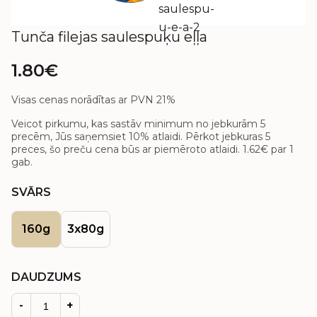
Tunča filejas saulespuķu eļļa
1.80€
Visas cenas norādītas ar PVN 21%
Veicot pirkumu, kas sastāv minimum no jebkurām 5
precēm, Jūs saņemsiet 10% atlaidi. Pērkot jebkuras 5
preces, šo preču cena būs ar piemēroto atlaidi.
1.62€
par 1
gab.
SVĀRS
160g
3x80g
DAUDZUMS
-
+