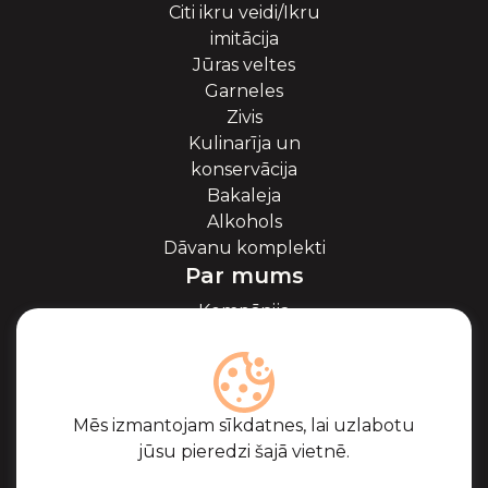
Citi ikru veidi/Ikru
imitācija
Jūras veltes
Garneles
Zivis
Kulinarīja un
konservācija
Bakaleja
Alkohols
Dāvanu komplekti
Par mums
Kompānija
Par ikriem
Blogs
Sadarbība
Partneri
Mēs izmantojam sīkdatnes, lai uzlabotu
Sertifikāti
jūsu pieredzi šajā vietnē.
Biežāk uzdotie