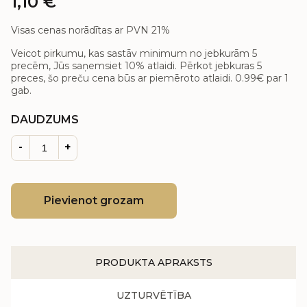
1,10
€
Visas cenas norādītas ar PVN 21%
Veicot pirkumu, kas sastāv minimum no jebkurām 5
precēm, Jūs saņemsiet 10% atlaidi. Pērkot jebkuras 5
preces, šo preču cena būs ar piemēroto atlaidi.
0.99€
par 1
gab.
DAUDZUMS
-
+
Pievienot grozam
PRODUKTA APRAKSTS
UZTURVĒTĪBA