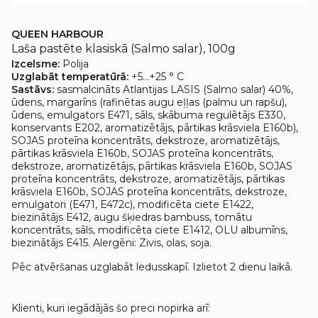
QUEEN HARBOUR
Laša pastēte klasiskā (Salmo salar), 100g
Izcelsme:
Polija
Uzglabāt temperatūrā:
+5…+25 ° C
Sastāvs:
sasmalcināts Atlantijas LASIS (Salmo salar) 40%,
ūdens, margarīns (rafinētas augu eļļas (palmu un rapšu),
ūdens, emulgators E471, sāls, skābuma regulētājs E330,
konservants E202, aromatizētājs, pārtikas krāsviela E160b),
SOJAS proteīna koncentrāts, dekstroze, aromatizētājs,
pārtikas krāsviela E160b, SOJAS proteīna koncentrāts,
dekstroze, aromatizētājs, pārtikas krāsviela E160b, SOJAS
proteīna koncentrāts, dekstroze, aromatizētājs, pārtikas
krāsviela E160b, SOJAS proteīna koncentrāts, dekstroze,
emulgatori (E471, E472c), modificēta ciete E1422,
biezinātājs E412, augu šķiedras bambuss, tomātu
koncentrāts, sāls, modificēta ciete E1412, OLU albumīns,
biezinātājs E415. Alergēni: Zivis, olas, soja.
Pēc atvēršanas uzglabāt ledusskapī. Izlietot 2 dienu laikā.
Klienti, kuri iegādājās šo preci nopirka arī: