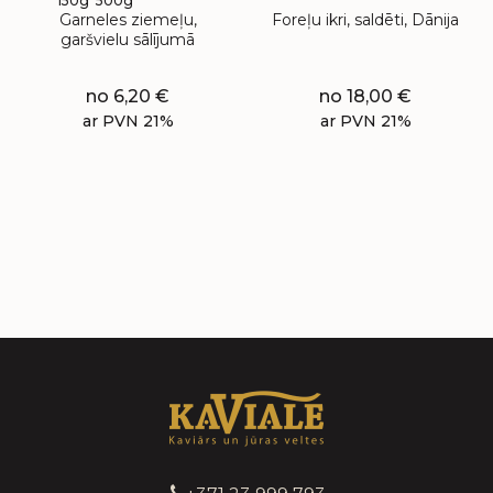
150g
500g
Garneles ziemeļu,
Foreļu ikri, saldēti, Dānija
garšvielu sālījumā
no
6,20
€
no
18,00
€
ar PVN 21%
ar PVN 21%