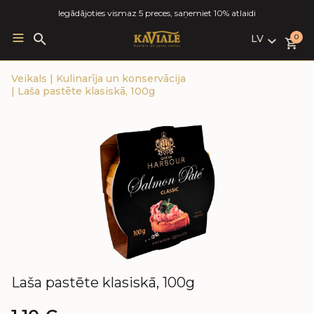
Iegādājoties vismaz 5 preces, saņemiet 10% atlaidi
LV
Search
0
for:
LV
Veikals
|
Kulinarīja un konservācija
RU
|
Laša pastēte klasiskā, 100g
EN
Laša pastēte klasiskā, 100g