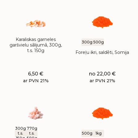
Karaliskas garneles
300g
500g
garšvielu sālijumā, 300g,
t.s. 150g
Foreļu ikri, saldēti, Somija
6,50
€
no
22,00
€
ar PVN 21%
ar PVN 21%
300g
770g
t.s.
t.s.
500g
1kg