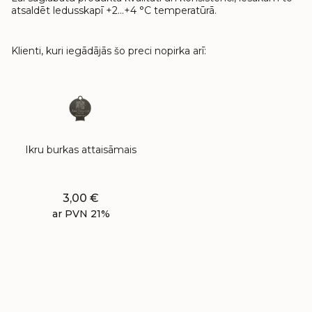
atsaldēt ledusskapī +2…+4 °C temperatūrā.
Klienti, kuri iegādājās šo preci nopirka arī:
Ikru burkas attaisāmais
3,00
€
ar PVN 21%