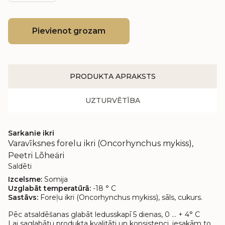
Pievienot grozam
PRODUKTA APRAKSTS
UZTURVĒTĪBA
Sarkanie ikri
Varavīksnes forelu ikri (Oncorhynchus mykiss),
Peetri Lõheäri
Saldēti
Izcelsme:
Somija
Uzglabāt temperatūrā:
-18 ° C
Sastāvs:
Foreļu ikri (Oncorhynchus mykiss), sāls, cukurs.
Pēc atsaldēšanas glabāt ledusskapī 5 dienas, 0 ... + 4° C
Lai saglabātu produkta kvalitāti un konsistenci, iesakām to