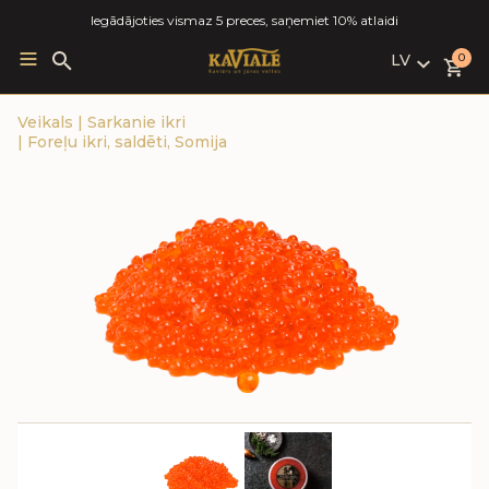
Iegādājoties vismaz 5 preces, saņemiet 10% atlaidi
LV
Search
0
for:
LV
Veikals
|
Sarkanie ikri
RU
|
Foreļu ikri, saldēti, Somija
EN