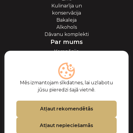
Kulinarīja un
konservācija
Bakaleja
Alkohols
Dāvanu komplekti
Par mums
Kompānija
Par ikriem
Blogs
Sadarbība
Partneri
Mēs izmantojam sīkdatnes, lai uzlabotu
Sertifikāti
jūsu pieredzi šajā vietnē.
Biežāk uzdotie
jautājumi
Atbalsts
Atļaut rekomendētās
Kontakti
Atļaut nepieciešamās
Pirkuma noteikumi
Privātuma politika