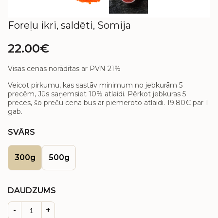
Foreļu ikri, saldēti, Somija
22.00€
Visas cenas norādītas ar PVN 21%
Veicot pirkumu, kas sastāv minimum no jebkurām 5
precēm, Jūs saņemsiet 10% atlaidi. Pērkot jebkuras 5
preces, šo preču cena būs ar piemēroto atlaidi.
19.80€
par 1
gab.
SVĀRS
300g
500g
DAUDZUMS
-
+