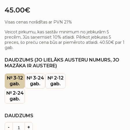
45.00€
Visas cenas norādītas ar PVN 21%
Veicot pirkumu, kas sastāv minimum no jebkurām 5
precēm, Jūs saņemsiet 10% atlaidi. Pērkot jebkuras 5
preces, šo preču cena būs ar piemēroto atlaidi.
40.50€
par 1
gab.
DAUDZUMS (JO LIELĀKS AUSTERU NUMURS, JO
MAZĀKA IR AUSTERE)
№ 3-12
№ 3-24
№ 2-12
gab.
gab.
gab.
№ 2-24
gab.
DAUDZUMS
-
+