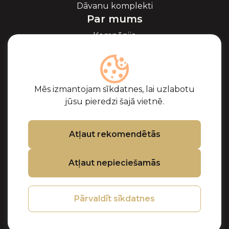
Dāvanu komplekti
Par mums
Kompānija
Par ikriem
Blogs
Sadarbība
Partneri
Mēs izmantojam sīkdatnes, lai uzlabotu
Sertifikāti
jūsu pieredzi šajā vietnē.
Biežāk uzdotie
jautājumi
Atbalsts
Atļaut rekomendētās
Kontakti
Atļaut nepieciešamās
Pirkuma noteikumi
Privātuma politika
Sīkdatņu politika
Pārvaldīt sīkdatnes
Preču atgriešanas
un kompensācijas
politika