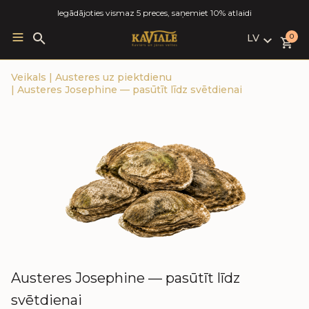
Iegādājoties vismaz 5 preces, saņemiet 10% atlaidi
LV
Search
0
for:
LV
Veikals
|
Austeres uz piektdienu
RU
|
Austeres Josephine — pasūtīt līdz svētdienai
EN
Austeres Josephine — pasūtīt līdz
svētdienai