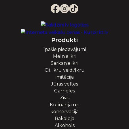
Produkti
Īpašie piedavājumi
Melnie ikri
Sarkanie ikri
Citi ikru veidi/Ikru
imitācija
Jūras veltes
Garneles
Zivis
Kulinarīja un
konservācija
Bakaleja
Alkohols