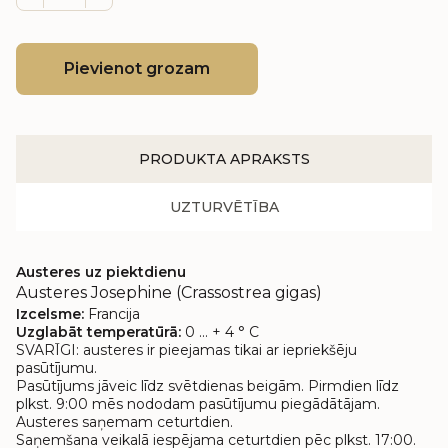
Pievienot grozam
PRODUKTA APRAKSTS
UZTURVĒTĪBA
Austeres uz piektdienu
Austeres Josephine (Crassostrea gigas)
Izcelsme:
Francija
Uzglabāt temperatūrā:
0 ... + 4 ° C
SVARĪGI: austeres ir pieejamas tikai ar iepriekšēju
pasūtījumu.
Pasūtījums jāveic līdz svētdienas beigām. Pirmdien līdz
plkst. 9:00 mēs nododam pasūtījumu piegādātājam.
Austeres saņemam ceturtdien.
Saņemšana veikalā iespējama ceturtdien pēc plkst. 17:00.