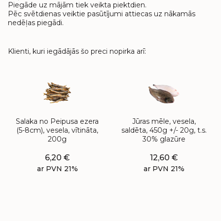
Piegāde uz mājām tiek veikta piektdien.
Pēc svētdienas veiktie pasūtījumi attiecas uz nākamās
nedēļas piegādi.
Klienti, kuri iegādājās šo preci nopirka arī:
Salaka no Peipusa ezera
Jūras mēle, vesela,
(5-8cm), vesela, vītināta,
saldēta, 450g +/- 20g, t.s.
200g
30% glazūre
6,20
€
12,60
€
ar PVN 21%
ar PVN 21%