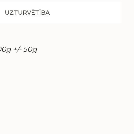
UZTURVĒTĪBA
00g +/- 50g