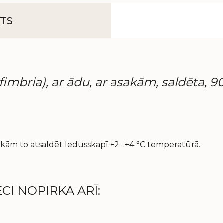
TS
mbria), ar ādu, ar asakām, saldēta, 9
esakām to atsaldēt ledusskapī +2…+4 °C temperatūrā.
CI NOPIRKA ARĪ: