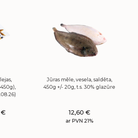
lejas,
Jūras mēle, vesela, saldēta,
–450g),
450g +/- 20g, t.s. 30% glazūre
.08.26)
0
€
12,60
€
ar PVN 21%