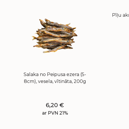
Pīļu ak
Salaka no Peipusa ezera (5-
8cm), vesela, vītināta, 200g
6,20
€
ar PVN 21%