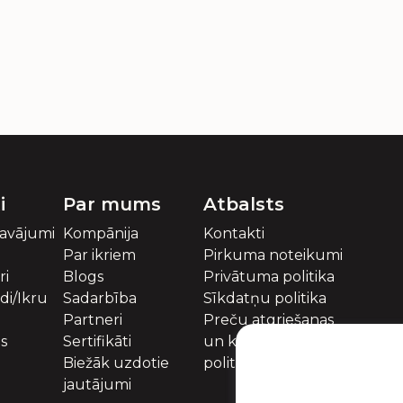
i
Par mums
Atbalsts
davājumi
Kompānija
Kontakti
Par ikriem
Pirkuma noteikumi
ri
Blogs
Privātuma politika
idi/Ikru
Sadarbība
Sīkdatņu politika
Partneri
Preču atgriešanas
es
Sertifikāti
un kompensācijas
Biežāk uzdotie
politika
jautājumi