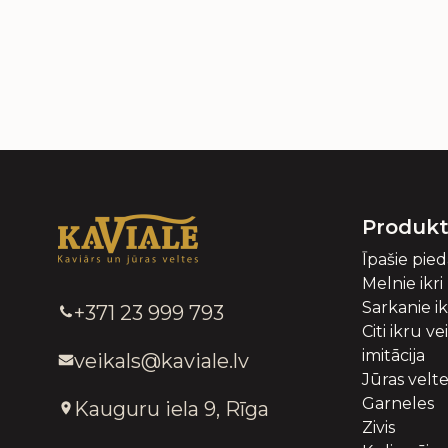
Produkt
Īpašie pie
Melnie ikri
Sarkanie ik
+371 23 999 793
Citi ikru ve
imitācija
veikals@kaviale.lv
Jūras velt
Garneles
Kauguru iela 9, Rīga
Zivis