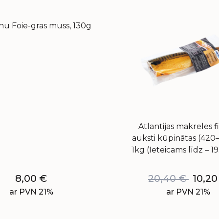
nu Foie-gras muss, 130g
Atlantijas makreles fi
auksti kūpinātas (420
1kg (Ieteicams līdz – 19
8,00
€
20,40
€
10,2
ar PVN 21%
ar PVN 21%