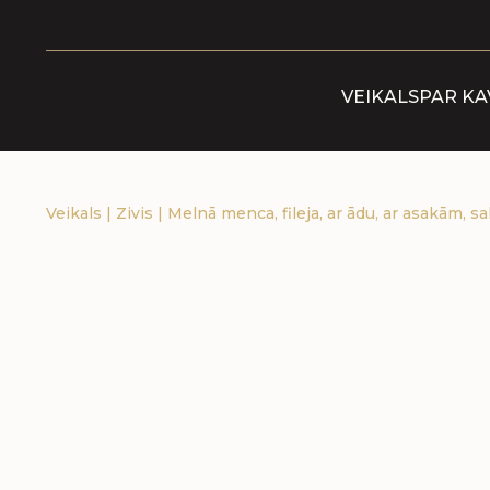
VEIKALS
PAR KA
Veikals
|
Zivis
|
Melnā menca, fileja, ar ādu, ar asakām, sa