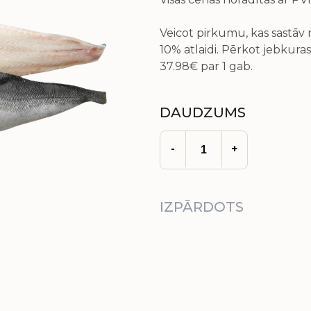
Veicot pirkumu, kas sastā
10% atlaidi. Pērkot jebkuras
37.98€
par 1 gab.
DAUDZUMS
-
+
IZPĀRDOTS