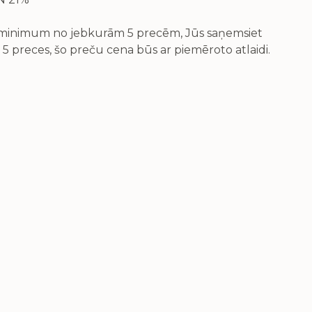
v minimum no jebkurām 5 precēm, Jūs saņemsiet
 5 preces, šo preču cena būs ar piemēroto atlaidi.