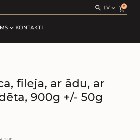
Search
0
LV
for:
VIALE
LV
RU
UMS
KONTAKTI
GS
EN
RTNERI
IKĀTI
 fileja, ar ādu, ar
dēta, 900g +/- 50g
VN 21%