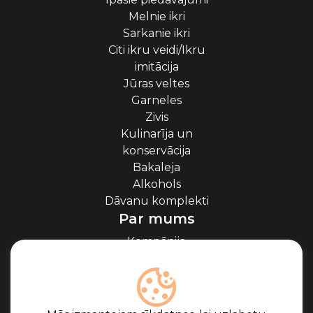
Melnie ikri
Sarkanie ikri
Citi ikru veidi/Ikru
imitācija
Jūras veltes
Garneles
Zivis
Kulinarīja un
konservācija
Bakaleja
Alkohols
Dāvanu komplekti
Par mums
Kompānija
Par ikriem
Blogs
Sadarbība
Partneri