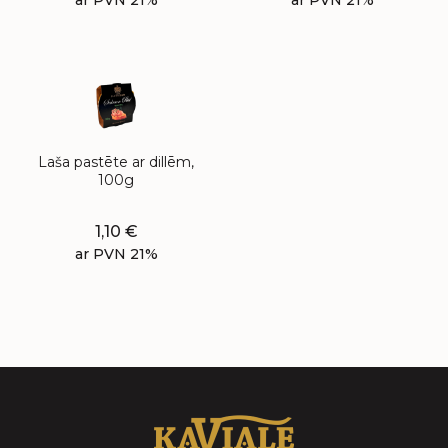
ar PVN 21%
ar PVN 21%
Laša pastēte ar dillēm,
100g
1,10
€
ar PVN 21%