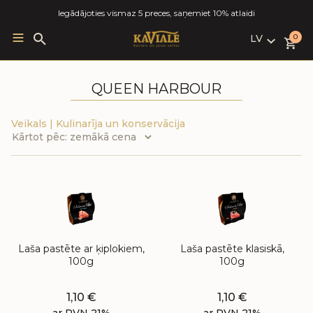
Iegādājoties vismaz 5 preces, saņemiet 10% atlaidi
LV
Search
0
for:
LV
RU
QUEEN HARBOUR
EN
Veikals
|
Kulinarīja un konservācija
Laša pastēte ar ķiplokiem,
Laša pastēte klasiskā,
100g
100g
1,10
€
1,10
€