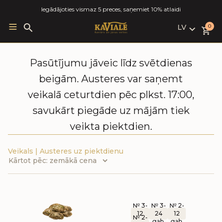
Iegādājoties vismaz 5 preces, saņemiet 10% atlaidi
LV
Search
0
for:
LV
RU
Pasūtījumu jāveic līdz svētdienas
EN
beigām. Austeres var saņemt
veikalā ceturtdien pēc plkst. 17:00,
savukārt piegāde uz mājām tiek
veikta piektdien.
Veikals
|
Austeres uz piektdienu
№ 3-
№ 3-
№ 2-
12
24
12
№ 2-
gab.
gab.
gab.