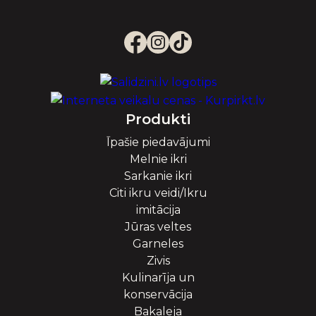
Produkti
Īpašie piedavājumi
Melnie ikri
Sarkanie ikri
Citi ikru veidi/Ikru
imitācija
Jūras veltes
Garneles
Zivis
Kulinarīja un
konservācija
Bakaleja