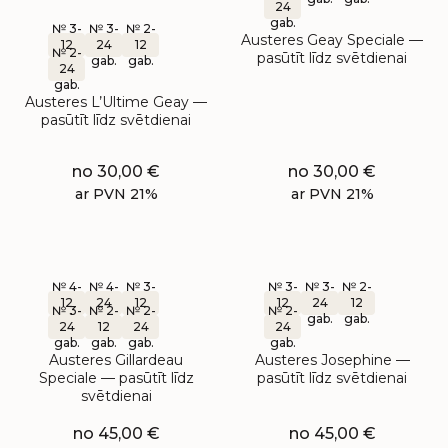
24
gab.
№ 3-
№ 3-
№ 2-
Austeres Geay Speciale —
12
24
12
№ 2-
pasūtīt līdz svētdienai
gab.
gab.
gab.
24
gab.
Austeres L’Ultime Geay —
pasūtīt līdz svētdienai
no
30,00
€
no
30,00
€
ar PVN 21%
ar PVN 21%
№ 4-
№ 4-
№ 3-
№ 3-
№ 3-
№ 2-
12
24
12
12
24
12
№ 3-
№ 2-
№ 2-
№ 2-
gab.
gab.
gab.
gab.
gab.
gab.
24
12
24
24
gab.
gab.
gab.
gab.
Austeres Gillardeau
Austeres Josephine —
Speciale — pasūtīt līdz
pasūtīt līdz svētdienai
svētdienai
no
45,00
€
no
45,00
€