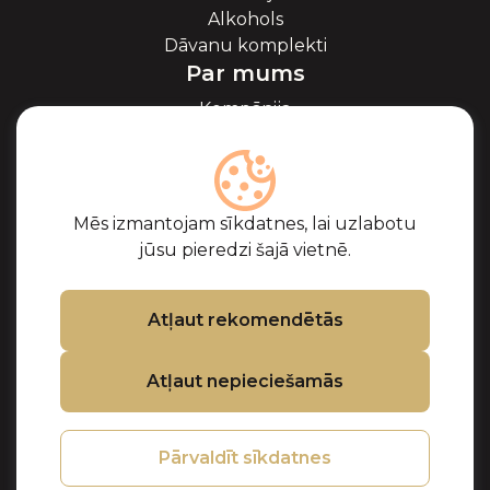
Alkohols
Dāvanu komplekti
Par mums
Kompānija
Par ikriem
Blogs
Sadarbība
Partneri
Mēs izmantojam sīkdatnes, lai uzlabotu
Sertifikāti
jūsu pieredzi šajā vietnē.
Biežāk uzdotie
jautājumi
Atbalsts
Atļaut rekomendētās
Kontakti
Atļaut nepieciešamās
Pirkuma noteikumi
Privātuma politika
Sīkdatņu politika
Pārvaldīt sīkdatnes
Preču atgriešanas
un kompensācijas