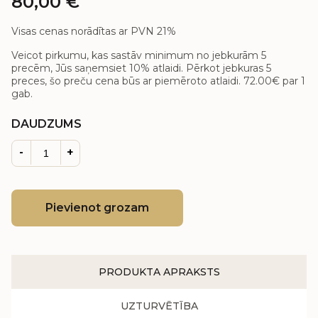
80,00
€
Visas cenas norādītas ar PVN 21%
Veicot pirkumu, kas sastāv minimum no jebkurām 5
precēm, Jūs saņemsiet 10% atlaidi. Pērkot jebkuras 5
preces, šo preču cena būs ar piemēroto atlaidi.
72.00€
par 1
gab.
DAUDZUMS
-
+
Pievienot grozam
PRODUKTA APRAKSTS
UZTURVĒTĪBA