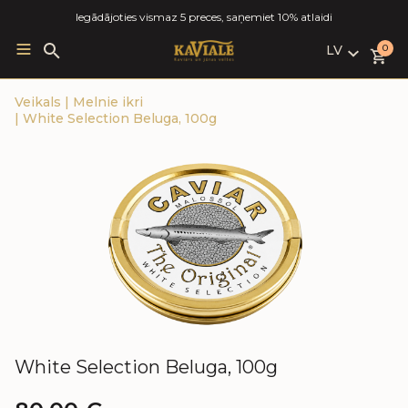
Iegādājoties vismaz 5 preces, saņemiet 10% atlaidi
LV
Search
0
for:
LV
Veikals
|
Melnie ikri
RU
|
White Selection Beluga, 100g
EN
White Selection Beluga, 100g