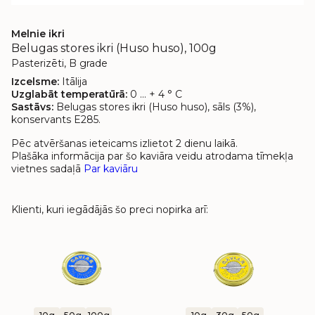
Melnie ikri
Belugas stores ikri (Huso huso), 100g
Pasterizēti, B grade
Izcelsme:
Itālija
Uzglabāt temperatūrā:
0 ... + 4 ° C
Sastāvs:
Belugas stores ikri (Huso huso), sāls (3%),
konservants E285.
Pēc atvēršanas ieteicams izlietot 2 dienu laikā.
Plašāka informācija par šo kaviāra veidu atrodama tīmekļa
vietnes sadaļā
Par kaviāru
Klienti, kuri iegādājās šo preci nopirka arī: