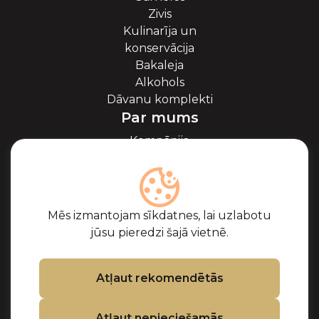
Zivis
Kulinarīja un
konservācija
Bakaleja
Alkohols
Dāvanu komplekti
Par mums
Kompānija
Par ikriem
Blogs
Sadarbība
Partneri
Mēs izmantojam sīkdatnes, lai uzlabotu
Sertifikāti
jūsu pieredzi šajā vietnē.
Biežāk uzdotie
jautājumi
Atbalsts
Atļaut rekomendētās
Kontakti
Atļaut nepieciešamās
Pirkuma noteikumi