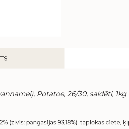
TS
nnamei), Potatoe, 26/30, saldēti, 1kg
2% (zivis: pangasijas 93,18%), tapiokas ciete, ķip