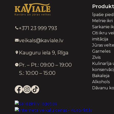
Produkt
Īpašie pie
Melnie ikri
Sarkanie ik
+371 23 999 793
Citi ikru ve
imitācija
veikals@kaviale.lv
Jūras velt
Garneles
Kauguru iela 9, Rīga
Zivis
Kulinarīja
Pr. – Pt.: 09:00 – 19:00
konservāci
S.: 10:00 – 15:00
Bakaleja
Alkohols
Dāvanu ko