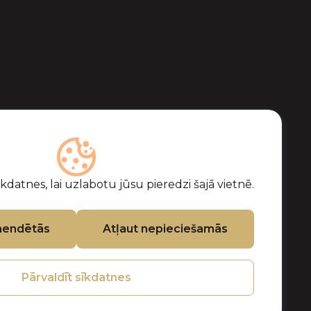
datnes, lai uzlabotu jūsu pieredzi šajā vietnē.
mendētās
Atļaut nepieciešamās
Pārvaldīt sīkdatnes