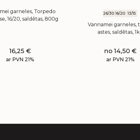
mei garneles, Torpedo
26/30
16/20
13/15
e, 16/20, saldētas, 800g
Vannamei garneles, t
astes, saldētas, 1
16,25
€
no
14,50
€
ar PVN 21%
ar PVN 21%