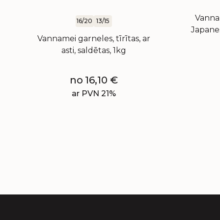
Vanna
16/20
13/15
Japanes
Vannamei garneles, tīrītas, ar
asti, saldētas, 1kg
no
16,10
€
ar PVN 21%