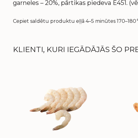
garneles – 20%, pārtikas piedeva E451. (vēž
Cepiet saldētu produktu eļļā 4–5 minūtes 170–180 
KLIENTI, KURI IEGĀDĀJĀS ŠO PRE