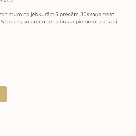
v minimum no jebkurām 5 precēm, Jūs saņemsiet
 5 preces, šo preču cena būs ar piemēroto atlaidi.