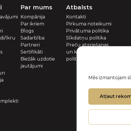
i
Par mums
Atbalsts
davājumi
Kompānija
Kontakti
Par ikriem
Pirkuma noteikumi
ri
Blogs
Privātuma politika
idi/Ikru
Sadarbība
Sīkdatņu politika
Partneri
Preču atgriešanas
es
Sertifikāti
un kompensācijas
Biežāk uzdotie
politika
jautājumi
 un
Mēs izmantojam sīk
ja
Atļaut reko
mplekti