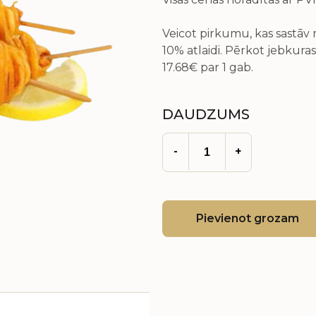
Veicot pirkumu, kas sastā
10% atlaidi. Pērkot jebkuras
17.68€
par 1 gab.
DAUDZUMS
-
+
Pievienot grozam