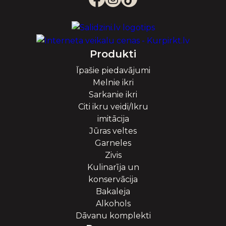
Produkti
Īpašie piedavājumi
Melnie ikri
Sarkanie ikri
Citi ikru veidi/Ikru
imitācija
Jūras veltes
Garneles
Zivis
Kulinarīja un
konservācija
Bakaleja
Alkohols
Dāvanu komplekti