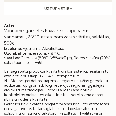
UZTURVĒTĪBA
Astes
Vannamei garneles Kawiare (Litopenaeus
vannamei), 26/30, astes, nomizotas, vārītas, saldētas,
500g
Izcelsme:
Vjetnama. Akvakultūra.
Uzglabāt temperatūrā:
-18 ° C
Sastāvs:
Garneles (80%) (vēžveidīgie), ūdens glazūra (20%),
sāls, stabilizatori: E451.
Lai saglabātu produkta kvalitāti un konsistenci, iesakām to
atsaldēt ledusskapī +2…+4 °C temperatūrā.
No Mekongas deltas tīrajiem ūdeņiem nākušās garneles ir
audzētas rūpīgi un atbildīgi, ievērojot reģiona ilggadējās
akvakultūras tradīcijas. Garneļu audzēšana notiek
kontrolētos piekrastes dīķos, kur tiek ņemts vērā dabas
ritms un ūdens kvalitāte.
Garneles tiek ievāktas nogatavošanās brīdī, ātri atdzesētas
un sagatavotas tā, lai saglabātu to dabisko saldumu,
sulīgumu un stingro tekstūru. Rezultāts ir kvalitatīva un