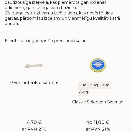
daudzpusīga izejviela, kas piemērota gan ikdienas
ēdieniem, gan svinīgākiem brīžiem.
Šīs garneles ir uzticama izvēle tiem, kas novērtē tīras
garšas, pārdomātu izcelsmi un vienmērīgu kvalitāti katrā
porcijā.
Klienti, kuri iegādājās šo preci nopirka arī:
Perlamutra ikru karotīte
10g
50g
100g
250g
Classic Selection Siberian
4,70
€
no
11,00
€
ar PVN 21%
ar PVN 21%