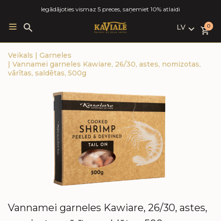
Iegādājoties vismaz 5 preces, saņemiet 10% atlaidi
LV
Search
0
for:
LV
Veikals
|
Garneles
RU
|
Vannamei garneles Kawiare, 26/30, astes, nomizotas,
EN
vārītas, saldētas, 500g
Vannamei garneles Kawiare, 26/30, astes,