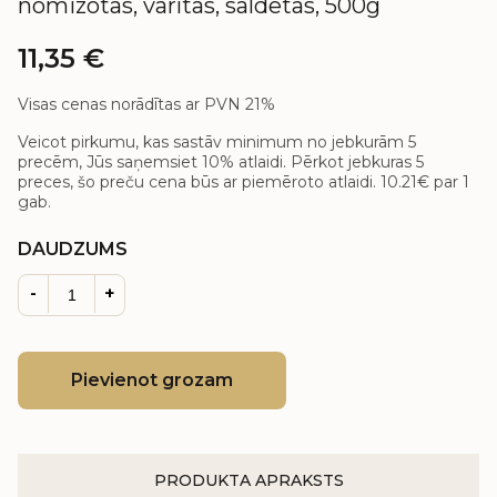
nomizotas, vārītas, saldētas, 500g
11,35
€
Visas cenas norādītas ar PVN 21%
Veicot pirkumu, kas sastāv minimum no jebkurām 5
precēm, Jūs saņemsiet 10% atlaidi. Pērkot jebkuras 5
preces, šo preču cena būs ar piemēroto atlaidi.
10.21€
par 1
gab.
DAUDZUMS
-
+
Pievienot grozam
PRODUKTA APRAKSTS