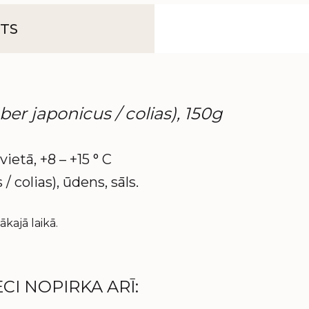
TS
er japonicus / colias), 150g
vietā, +8 – +15 ° C
colias), ūdens, sāls.
kajā laikā.
CI NOPIRKA ARĪ: