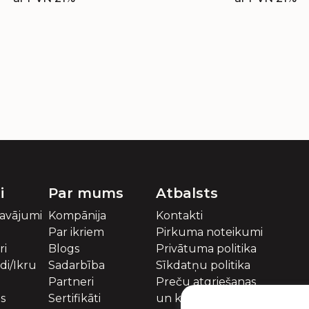
i
Par mums
Atbalsts
davājumi
Kompānija
Kontakti
Par ikriem
Pirkuma noteikumi
ri
Blogs
Privātuma politika
idi/Ikru
Sadarbība
Sīkdatņu politika
Partneri
Preču atgriešanas
es
Sertifikāti
un kompensācijas