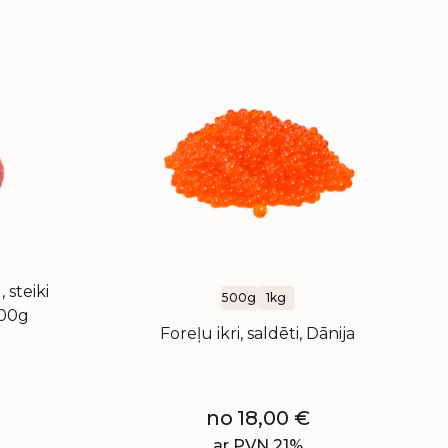
 steiki
500g
1kg
500g
Foreļu ikri, saldēti, Dānija
no
18,00
€
ar PVN 21%