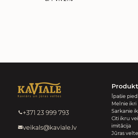
Produkt
Īpašie pie
Melnie ikri
Sarkanie ik
+371 23 999 793
Citi ikru ve
imitācija
veikals@kaviale.lv
Jūras velt