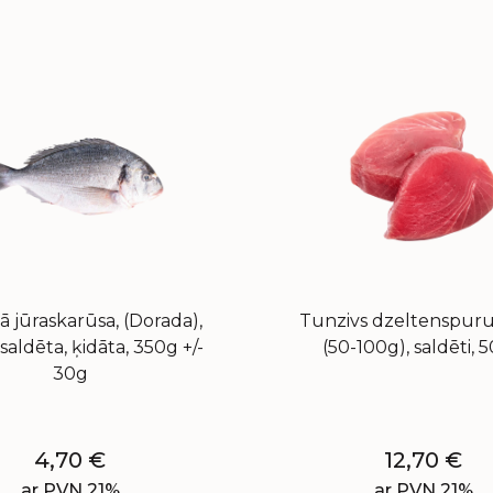
ā jūraskarūsa, (Dorada),
Tunzivs dzeltenspuru,
 saldēta, ķidāta, 350g +/-
(50-100g), saldēti, 
30g
4,70
€
12,70
€
ar PVN 21%
ar PVN 21%