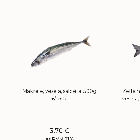
Makrele, vesela, saldēta, 500g
Zeltain
+/- 50g
vesela,
3,70
€
ar PVN 21%