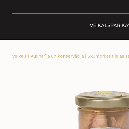
VEIKALS
PAR KA
Veikals
|
Kulinarīja un konservācija
|
Skumbrijas filejas s