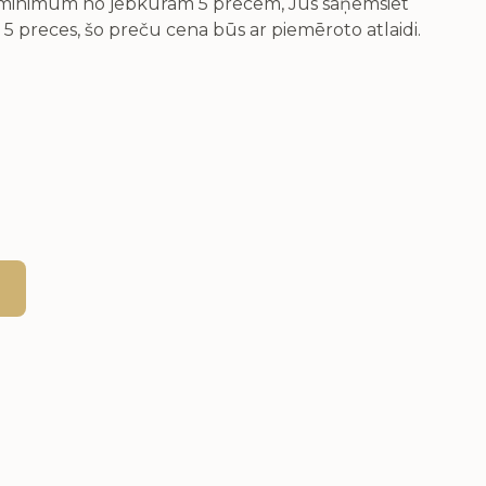
v minimum no jebkurām 5 precēm, Jūs saņemsiet
 5 preces, šo preču cena būs ar piemēroto atlaidi.