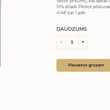
Veicot pirkumu, kas sastā
10% atlaidi. Pērkot jebkuras
4.14€
par 1 gab.
DAUDZUMS
-
+
Pievienot grozam