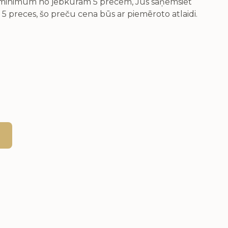
v minimum no jebkurām 5 precēm, Jūs saņemsiet
 5 preces, šo preču cena būs ar piemēroto atlaidi.