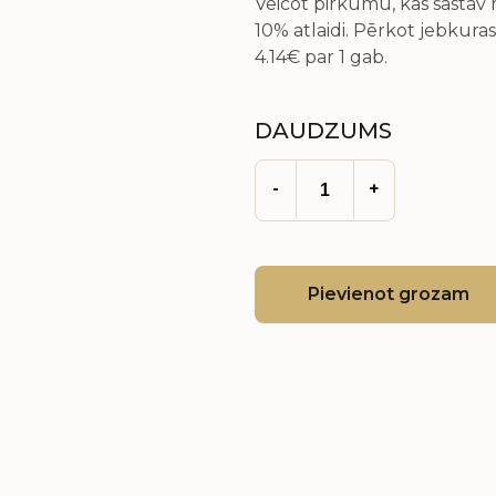
Veicot pirkumu, kas sastā
10% atlaidi. Pērkot jebkuras
4.14€
par 1 gab.
DAUDZUMS
-
+
Pievienot grozam