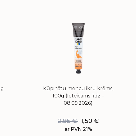
0g
Kūpinātu mencu ikru krēms,
100g (Ieteicams līdz –
08.09.2026)
2,95
€
1,50
€
ar PVN 21%