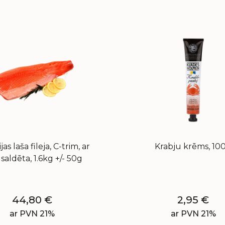
jas laša fileja, C-trim, ar
Krabju krēms, 10
 saldēta, 1.6kg +/- 50g
44,80
€
2,95
€
ar PVN 21%
ar PVN 21%