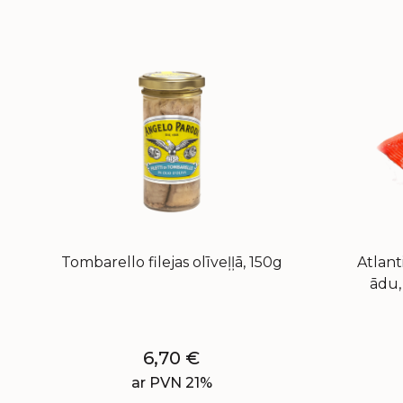
Tombarello filejas olīveļļā, 150g
Atlanti
ādu,
6,70
€
ar PVN 21%