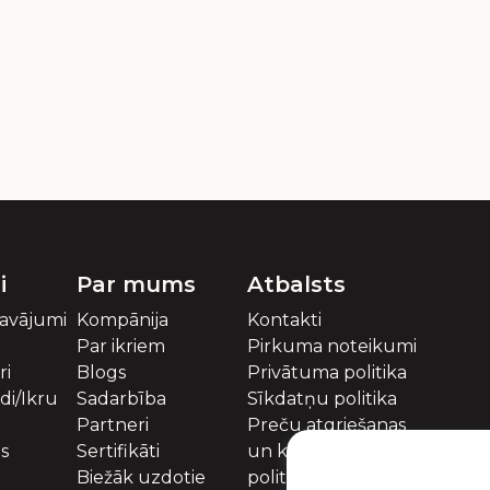
i
Par mums
Atbalsts
davājumi
Kompānija
Kontakti
Par ikriem
Pirkuma noteikumi
ri
Blogs
Privātuma politika
idi/Ikru
Sadarbība
Sīkdatņu politika
Partneri
Preču atgriešanas
es
Sertifikāti
un kompensācijas
Biežāk uzdotie
politika