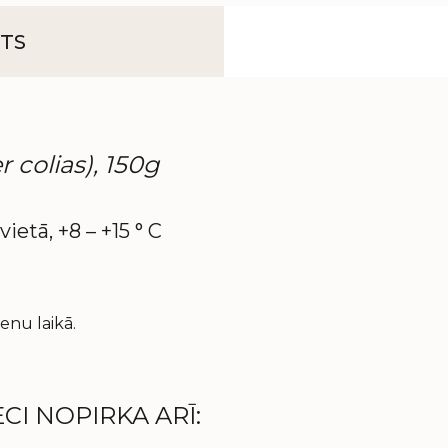
TS
r colias), 150g
vietā, +8 – +15 ° C
enu laikā.
CI NOPIRKA ARĪ: