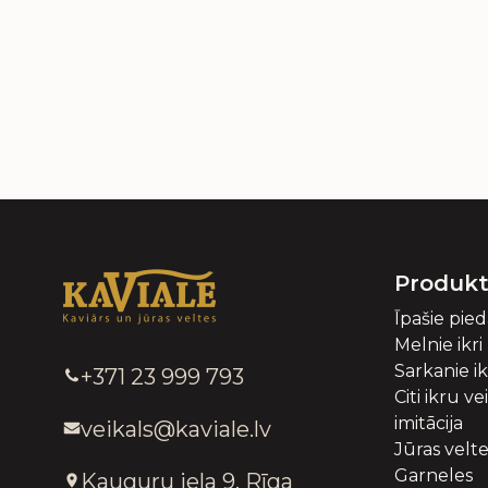
Produkt
Īpašie pie
Melnie ikri
Sarkanie ik
+371 23 999 793
Citi ikru ve
imitācija
veikals@kaviale.lv
Jūras velt
Garneles
Kauguru iela 9, Rīga