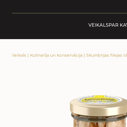
VEIKALS
PAR KA
Veikals
|
Kulinarīja un konservācija
|
Skumbrijas filejas ol