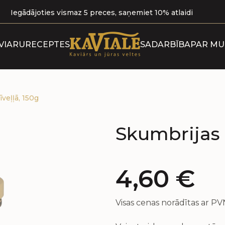
Iegādājoties vismaz 5 preces, saņemiet 10% atlaidi
PAR KA
VIARU
RECEPTES
SADARBĪBA
PAR M
BLO
MŪSU PA
SERTIF
īveļļā, 150g
Skumbrijas f
4,60
€
Visas cenas norādītas ar P